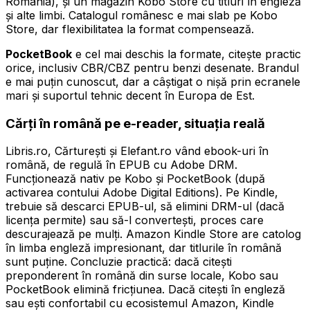
România), și un magazin Kobo Store cu titluri în engleză
și alte limbi. Catalogul românesc e mai slab pe Kobo
Store, dar flexibilitatea la format compensează.
PocketBook
e cel mai deschis la formate, citește practic
orice, inclusiv CBR/CBZ pentru benzi desenate. Brandul
e mai puțin cunoscut, dar a câștigat o nișă prin ecranele
mari și suportul tehnic decent în Europa de Est.
Cărți în română pe e-reader, situația reală
Libris.ro, Cărturești și Elefant.ro vând ebook-uri în
română, de regulă în EPUB cu Adobe DRM.
Funcționează nativ pe Kobo și PocketBook (după
activarea contului Adobe Digital Editions). Pe Kindle,
trebuie să descarci EPUB-ul, să elimini DRM-ul (dacă
licența permite) sau să-l convertești, proces care
descurajează pe mulți. Amazon Kindle Store are catolog
în limba engleză impresionant, dar titlurile în română
sunt puține. Concluzie practică: dacă citești
preponderent în română din surse locale, Kobo sau
PocketBook elimină fricțiunea. Dacă citești în engleză
sau ești confortabil cu ecosistemul Amazon, Kindle