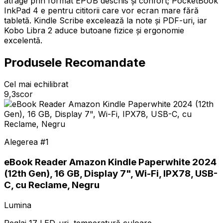
atrage prin format EPUB deschis și confort; PocketBook
InkPad 4 e pentru cititorii care vor ecran mare fără
tabletă. Kindle Scribe excelează la note și PDF-uri, iar
Kobo Libra 2 aduce butoane fizice și ergonomie
excelentă.
Produsele Recomandate
Cel mai echilibrat
9,3
scor
Alegerea #
1
eBook Reader Amazon Kindle Paperwhite 2024
(12th Gen), 16 GB, Display 7", Wi-Fi, IPX78, USB-
C, cu Reclame, Negru
Lumina
Reglaj 17 LED-uri, temperatură culoare