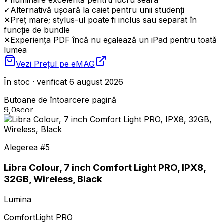
✓
Iluminare excelentă pentru lucru seara
✓
Alternativă ușoară la caiet pentru unii studenți
✕
Preț mare; stylus-ul poate fi inclus sau separat în
funcție de bundle
✕
Experiența PDF încă nu egalează un iPad pentru toată
lumea
Vezi Prețul pe
eMAG
În stoc · verificat 6 august 2026
Butoane de întoarcere pagină
9,0
scor
Alegerea #
5
Libra Colour, 7 inch Comfort Light PRO, IPX8,
32GB, Wireless, Black
Lumina
ComfortLight PRO