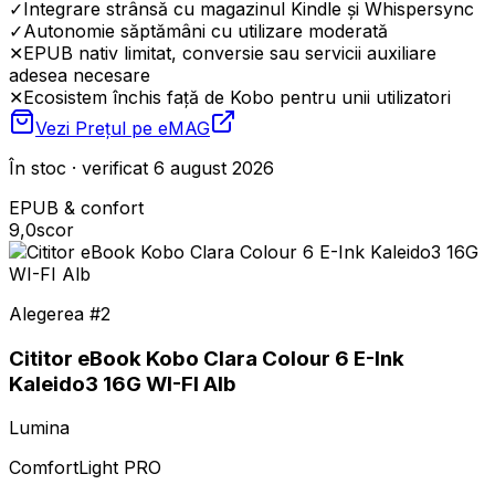
✓
Integrare strânsă cu magazinul Kindle și Whispersync
✓
Autonomie săptămâni cu utilizare moderată
✕
EPUB nativ limitat, conversie sau servicii auxiliare
adesea necesare
✕
Ecosistem închis față de Kobo pentru unii utilizatori
Vezi Prețul pe
eMAG
În stoc · verificat 6 august 2026
EPUB & confort
9,0
scor
Alegerea #
2
Cititor eBook Kobo Clara Colour 6 E-Ink
Kaleido3 16G WI-FI Alb
Lumina
ComfortLight PRO