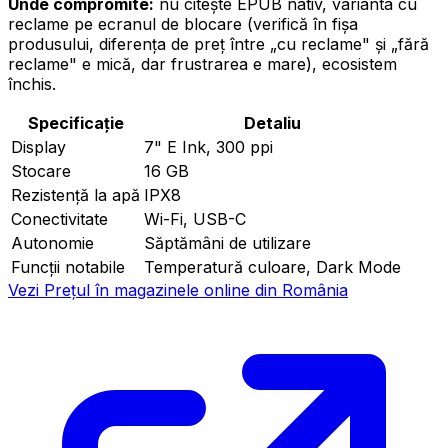
Unde compromite:
nu citește EPUB nativ, varianta cu
reclame pe ecranul de blocare (verifică în fișa
produsului, diferența de preț între „cu reclame" și „fără
reclame" e mică, dar frustrarea e mare), ecosistem
închis.
Specificație
Detaliu
Display
7" E Ink, 300 ppi
Stocare
16 GB
Rezistență la apă
IPX8
Conectivitate
Wi-Fi, USB-C
Autonomie
Săptămâni de utilizare
Funcții notabile
Temperatură culoare, Dark Mode
Vezi Prețul în magazinele online din România