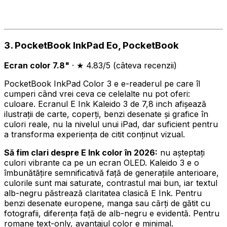
3. PocketBook InkPad Eo, PocketBook
Ecran color 7.8"
· ★ 4.83/5 (câteva recenzii)
PocketBook InkPad Color 3 e e-readerul pe care îl
cumperi când vrei ceva ce celelalte nu pot oferi:
culoare. Ecranul E Ink Kaleido 3 de 7,8 inch afișează
ilustrații de carte, coperți, benzi desenate și grafice în
culori reale, nu la nivelul unui iPad, dar suficient pentru
a transforma experiența de citit conținut vizual.
Să fim clari despre E Ink color în 2026:
nu așteptați
culori vibrante ca pe un ecran OLED. Kaleido 3 e o
îmbunătățire semnificativă față de generațiile anterioare,
culorile sunt mai saturate, contrastul mai bun, iar textul
alb-negru păstrează claritatea clasică E Ink. Pentru
benzi desenate europene, manga sau cărți de gătit cu
fotografii, diferența față de alb-negru e evidentă. Pentru
romane text-only, avantajul color e minimal.