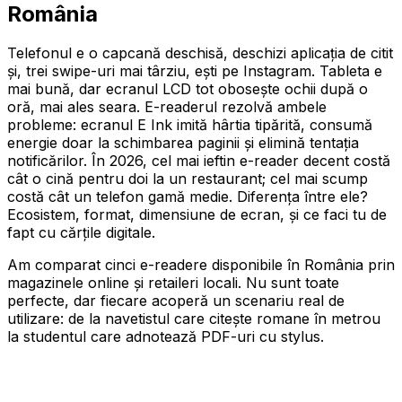
România
Telefonul e o capcană deschisă, deschizi aplicația de citit
și, trei swipe-uri mai târziu, ești pe Instagram. Tableta e
mai bună, dar ecranul LCD tot obosește ochii după o
oră, mai ales seara. E-readerul rezolvă ambele
probleme: ecranul E Ink imită hârtia tipărită, consumă
energie doar la schimbarea paginii și elimină tentația
notificărilor. În 2026, cel mai ieftin e-reader decent costă
cât o cină pentru doi la un restaurant; cel mai scump
costă cât un telefon gamă medie. Diferența între ele?
Ecosistem, format, dimensiune de ecran, și ce faci tu de
fapt cu cărțile digitale.
Am comparat cinci e-readere disponibile în România prin
magazinele online și retaileri locali. Nu sunt toate
perfecte, dar fiecare acoperă un scenariu real de
utilizare: de la navetistul care citește romane în metrou
la studentul care adnotează PDF-uri cu stylus.