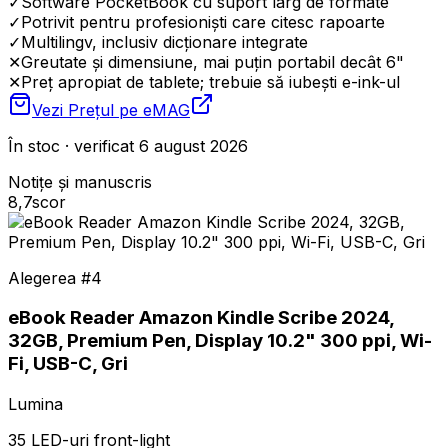
✓
Software PocketBook cu suport larg de formate
✓
Potrivit pentru profesioniști care citesc rapoarte
✓
Multilingv, inclusiv dicționare integrate
✕
Greutate și dimensiune, mai puțin portabil decât 6"
✕
Preț apropiat de tablete; trebuie să iubești e-ink-ul
Vezi Prețul pe
eMAG
În stoc · verificat 6 august 2026
Notițe și manuscris
8,7
scor
Alegerea #
4
eBook Reader Amazon Kindle Scribe 2024,
32GB, Premium Pen, Display 10.2" 300 ppi, Wi-
Fi, USB-C, Gri
Lumina
35 LED-uri front-light