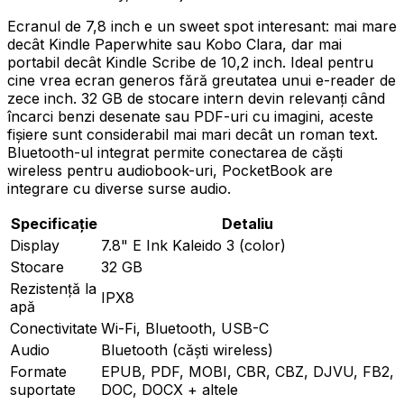
Ecranul de 7,8 inch e un sweet spot interesant: mai mare
decât Kindle Paperwhite sau Kobo Clara, dar mai
portabil decât Kindle Scribe de 10,2 inch. Ideal pentru
cine vrea ecran generos fără greutatea unui e-reader de
zece inch. 32 GB de stocare intern devin relevanți când
încarci benzi desenate sau PDF-uri cu imagini, aceste
fișiere sunt considerabil mai mari decât un roman text.
Bluetooth-ul integrat permite conectarea de căști
wireless pentru audiobook-uri, PocketBook are
integrare cu diverse surse audio.
Specificație
Detaliu
Display
7.8" E Ink Kaleido 3 (color)
Stocare
32 GB
Rezistență la
IPX8
apă
Conectivitate
Wi-Fi, Bluetooth, USB-C
Audio
Bluetooth (căști wireless)
Formate
EPUB, PDF, MOBI, CBR, CBZ, DJVU, FB2,
suportate
DOC, DOCX + altele