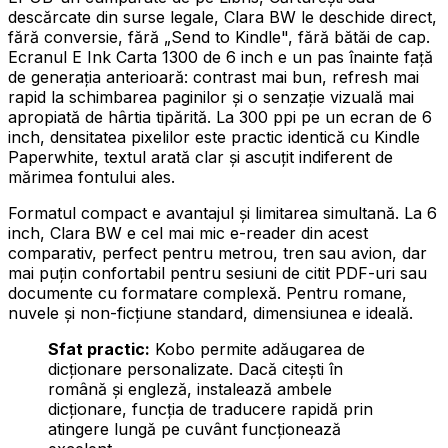
descărcate din surse legale, Clara BW le deschide direct,
fără conversie, fără „Send to Kindle", fără bătăi de cap.
Ecranul E Ink Carta 1300 de 6 inch e un pas înainte față
de generația anterioară: contrast mai bun, refresh mai
rapid la schimbarea paginilor și o senzație vizuală mai
apropiată de hârtia tipărită. La 300 ppi pe un ecran de 6
inch, densitatea pixelilor este practic identică cu Kindle
Paperwhite, textul arată clar și ascuțit indiferent de
mărimea fontului ales.
Formatul compact e avantajul și limitarea simultană. La 6
inch, Clara BW e cel mai mic e-reader din acest
comparativ, perfect pentru metrou, tren sau avion, dar
mai puțin confortabil pentru sesiuni de citit PDF-uri sau
documente cu formatare complexă. Pentru romane,
nuvele și non-ficțiune standard, dimensiunea e ideală.
Sfat practic:
Kobo permite adăugarea de
dicționare personalizate. Dacă citești în
română și engleză, instalează ambele
dicționare, funcția de traducere rapidă prin
atingere lungă pe cuvânt funcționează