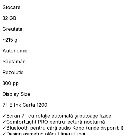
Stocare
32 GB
Greutate
~215 g
Autonomie
Săptămâni
Rezolutie
300 ppi
Display Size
7" E Ink Carta 1200
✓
Ecran 7" cu rotație automată și butoage fizice
✓
ComfortLight PRO pentru lectură nocturnă
✓
Bluetooth pentru cărți audio Kobo (unde disponibil)
✓
Design asimetric plăcut ținerii lungi