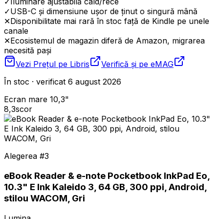
✓
Iluminare ajustabilă cald/rece
✓
USB-C și dimensiune ușor de ținut o singură mână
✕
Disponibilitate mai rară în stoc față de Kindle pe unele
canale
✕
Ecosistemul de magazin diferă de Amazon, migrarea
necesită pași
Vezi Prețul pe
Libris
Verifică și pe
eMAG
În stoc · verificat 6 august 2026
Ecran mare 10,3"
8,3
scor
Alegerea #
3
eBook Reader & e-note Pocketbook InkPad Eo,
10.3" E Ink Kaleido 3, 64 GB, 300 ppi, Android,
stilou WACOM, Gri
Lumina