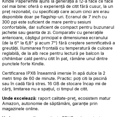
Kindle Paperwhite ajuns la generația a 12-a face ce face
cel mai bine: oferă o experiență de citit fără cusur, la un
preț rezonabil, cu specificații care acum cinci ani erau
disponibile doar pe flagship-uri. Ecranul de 7 inch cu
300 ppi este suficient de mare pentru sesiuni
confortabile, dar suficient de compact pentru buzunarul
jachetei sau geanta de zi. Comparativ cu generațiile
anterioare, câștigul principal e dimensiunea ecranului
(de la 6" la 6,8" și acum 7") fără creștere semnificativă a
greutății. Iluminarea frontală cu temperatură de culoare
reglabilă, de la alb rece pentru lectură pe balcon la
chihlimbar cald pentru citit în pat, rămâne unul dintre
punctele forte Kindle.
Certificarea IPX8 înseamnă imersie în apă dulce la 2
metri timp de 60 de minute. Practic: poți citi la piscină
sau în cadă fără stres. 16 GB de stocare încap mii de
cărți, limitarea nu e spațiul, ci timpul de citit.
Unde excelează:
raport calitate-preț, ecosistem matur
Amazon, autonomie de săptămâni, garanție prin
magazinele online.