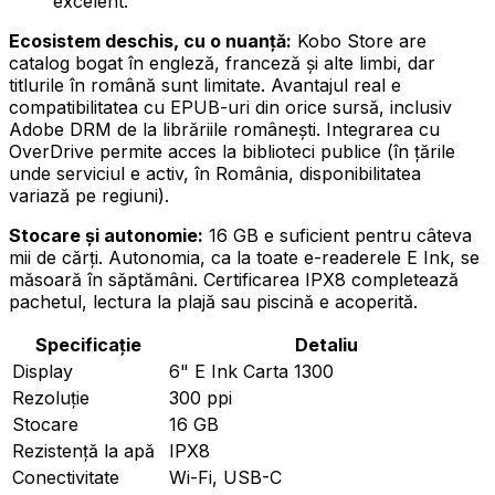
excelent.
Ecosistem deschis, cu o nuanță:
Kobo Store are
catalog bogat în engleză, franceză și alte limbi, dar
titlurile în română sunt limitate. Avantajul real e
compatibilitatea cu EPUB-uri din orice sursă, inclusiv
Adobe DRM de la librăriile românești. Integrarea cu
OverDrive permite acces la biblioteci publice (în țările
unde serviciul e activ, în România, disponibilitatea
variază pe regiuni).
Stocare și autonomie:
16 GB e suficient pentru câteva
mii de cărți. Autonomia, ca la toate e-readerele E Ink, se
măsoară în săptămâni. Certificarea IPX8 completează
pachetul, lectura la plajă sau piscină e acoperită.
Specificație
Detaliu
Display
6" E Ink Carta 1300
Rezoluție
300 ppi
Stocare
16 GB
Rezistență la apă
IPX8
Conectivitate
Wi-Fi, USB-C