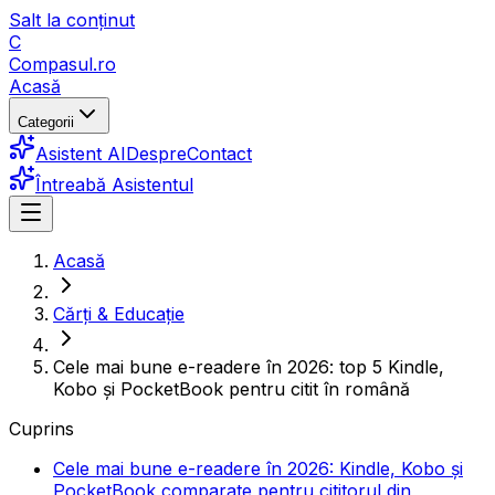
Salt la conținut
C
Compasul
.ro
Acasă
Categorii
Asistent AI
Despre
Contact
Întreabă Asistentul
Acasă
Cărți & Educație
Cele mai bune e-readere în 2026: top 5 Kindle,
Kobo și PocketBook pentru citit în română
Cuprins
Cele mai bune e-readere în 2026: Kindle, Kobo și
PocketBook comparate pentru cititorul din