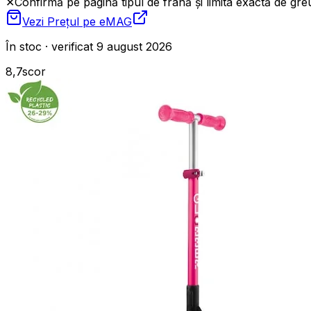
✕
Confirmă pe pagină tipul de frână și limita exactă de gre
Vezi Prețul pe
eMAG
În stoc · verificat 9 august 2026
8,7
scor