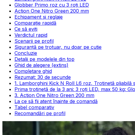
Globber Primo roz cu 3 roți LED
Action One Nitro Green 200 mm
Echipament și reglaje
Comparație rapidă
Ce să eviți
Verdictul rapid
Scenarii pe profil
Siguranță pe trotuar, nu doar pe cutie
Concluzie
Detalii pe modelele din top
Ghid de alegere (extins)
Completare ghid
Rezumat: 30 de secunde
1. Lamborghini Kick N Roll L6 roz, Trotinetă pliabilă 
Prima trotinetă de la 3 ani: 3 roți LED, max 50 kg: G
3. Action One Nitro Green 200 mm
La ce să fii atent înainte de comandă
Tabel comparativ
Recomandări pe profil