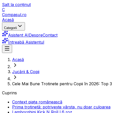
Salt la conținut
C
Compasul
.ro
Acasă
Categorii
Asistent AI
Despre
Contact
Întreabă Asistentul
Acasă
Jucării & Copii
Cele Mai Bune Trotinete pentru Copii în 2026: Top 3
Cuprins
Context piața românească
Prima trotinetă: potrivește vârsta, nu doar culoarea
Lamborghini Kick N Roll L6 roz