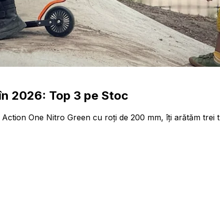
în 2026: Top 3 pe Stoc
tion One Nitro Green cu roți de 200 mm, îți arătăm trei trot