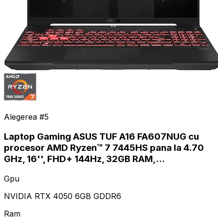
Alegerea #
5
Laptop Gaming ASUS TUF A16 FA607NUG cu
procesor AMD Ryzen™ 7 7445HS pana la 4.70
GHz, 16'', FHD+ 144Hz, 32GB RAM,…
Gpu
NVIDIA RTX 4050 6GB GDDR6
Ram