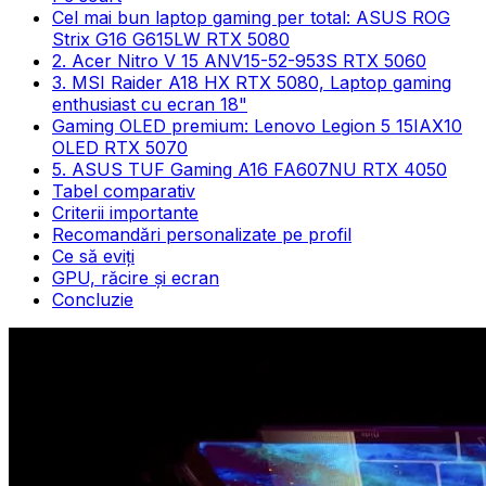
Cel mai bun laptop gaming per total: ASUS ROG
Strix G16 G615LW RTX 5080
2. Acer Nitro V 15 ANV15-52-953S RTX 5060
3. MSI Raider A18 HX RTX 5080, Laptop gaming
enthusiast cu ecran 18"
Gaming OLED premium: Lenovo Legion 5 15IAX10
OLED RTX 5070
5. ASUS TUF Gaming A16 FA607NU RTX 4050
Tabel comparativ
Criterii importante
Recomandări personalizate pe profil
Ce să eviți
GPU, răcire și ecran
Concluzie