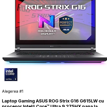
Alegerea #
1
Laptop Gaming ASUS ROG Strix G16 G615LW cu
procesor Intel® Core™ Ultra 9 275HX pana la