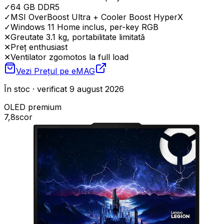
✓
64 GB DDR5
✓
MSI OverBoost Ultra + Cooler Boost HyperX
✓
Windows 11 Home inclus, per-key RGB
✕
Greutate 3.1 kg, portabilitate limitată
✕
Preț enthusiast
✕
Ventilator zgomotos la full load
Vezi Prețul pe
eMAG
În stoc · verificat 9 august 2026
OLED premium
7,8
scor