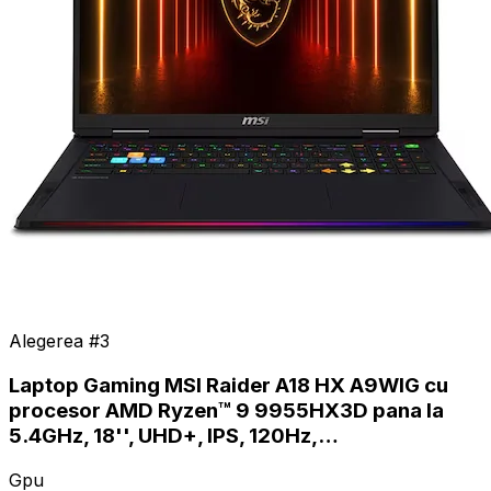
Alegerea #
3
Laptop Gaming MSI Raider A18 HX A9WIG cu
procesor AMD Ryzen™ 9 9955HX3D pana la
5.4GHz, 18'', UHD+, IPS, 120Hz,…
Gpu