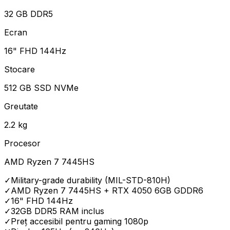
32 GB DDR5
Ecran
16" FHD 144Hz
Stocare
512 GB SSD NVMe
Greutate
2.2 kg
Procesor
AMD Ryzen 7 7445HS
✓
Military-grade durability (MIL-STD-810H)
✓
AMD Ryzen 7 7445HS + RTX 4050 6GB GDDR6
✓
16" FHD 144Hz
✓
32GB DDR5 RAM inclus
✓
Preț accesibil pentru gaming 1080p