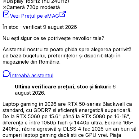
✕
Display 165Hz (nu 240Hz)
✕
Cameră 720p modestă
Vezi Prețul pe
eMAG
În stoc · verificat 9 august 2026
Nu ești sigur ce se potrivește nevoilor tale?
Asistentul nostru te poate ghida spre alegerea potrivită
pe baza bugetului, preferințelor și disponibilității în
magazinele din România.
Întreabă asistentul
Ultima verificare prețuri, stoc și linkuri:
6
august 2026.
Laptop gaming în 2026 are RTX 50-series Blackwell ca
standard, cu GDDR7 și eficiență energetică superioară.
De la RTX 5060 pe 15.6" până la RTX 5080 pe 16-18",
diferența e între 1080p high și 1440p ultra. Ecrane 165-
240Hz, răcire agresivă și DLSS 4 fac 2026 un an bun să
cumperi laptop gaming dacă știi ce GPU vrei. Piața