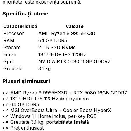
prioritate, este experiența supremă.
Specificații cheie
Caracteristică
Valoare
Procesor
AMD Ryzen 9 9955HX3D
RAM
64 GB DDR5
Stocare
2 TB SSD NVMe
Ecran
18" UHD+ IPS 120Hz
Gpu
NVIDIA RTX 5080 16GB GDDR7
Greutate
3.1 kg
Plusuri și minusuri
•
✓ AMD Ryzen 9 9955HX3D + RTX 5080 16GB GDDR7
•
✓ 18" UHD+ IPS 120Hz display imens
•
✓ 64 GB DDR5
•
✓ MSI OverBoost Ultra + Cooler Boost HyperX
•
✓ Windows 11 Home inclus, per-key RGB
•
✕ Greutate 3.1 kg, portabilitate limitată
•
✕ Preț enthusiast