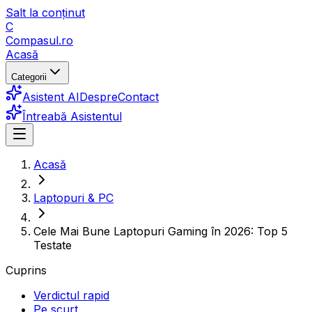
Salt la conținut
C
Compasul
.ro
Acasă
Categorii
Asistent AI
Despre
Contact
Întreabă Asistentul
Acasă
Laptopuri & PC
Cele Mai Bune Laptopuri Gaming în 2026: Top 5
Testate
Cuprins
Verdictul rapid
Pe scurt