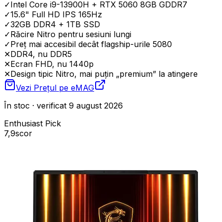
✓
Intel Core i9-13900H + RTX 5060 8GB GDDR7
✓
15.6" Full HD IPS 165Hz
✓
32GB DDR4 + 1TB SSD
✓
Răcire Nitro pentru sesiuni lungi
✓
Preț mai accesibil decât flagship-urile 5080
✕
DDR4, nu DDR5
✕
Ecran FHD, nu 1440p
✕
Design tipic Nitro, mai puțin „premium” la atingere
Vezi Prețul pe
eMAG
În stoc · verificat 9 august 2026
Enthusiast Pick
7,9
scor