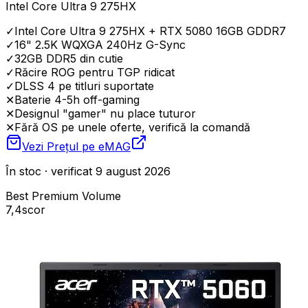
Intel Core Ultra 9 275HX
✓
Intel Core Ultra 9 275HX + RTX 5080 16GB GDDR7
✓
16" 2.5K WQXGA 240Hz G-Sync
✓
32GB DDR5 din cutie
✓
Răcire ROG pentru TGP ridicat
✓
DLSS 4 pe titluri suportate
✕
Baterie 4-5h off-gaming
✕
Designul "gamer" nu place tuturor
✕
Fără OS pe unele oferte, verifică la comandă
Vezi Prețul pe
eMAG
În stoc · verificat 9 august 2026
Best Premium Volume
7,4
scor