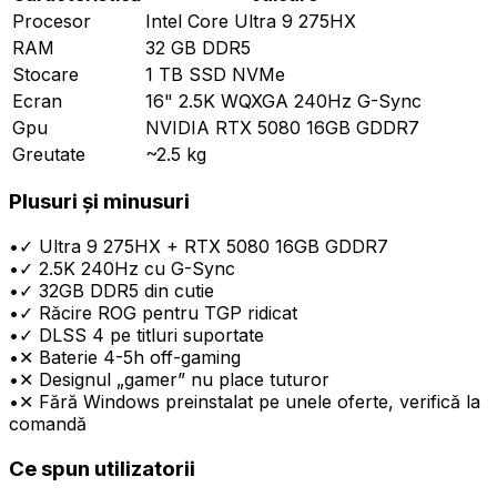
Procesor
Intel Core Ultra 9 275HX
RAM
32 GB DDR5
Stocare
1 TB SSD NVMe
Ecran
16" 2.5K WQXGA 240Hz G-Sync
Gpu
NVIDIA RTX 5080 16GB GDDR7
Greutate
~2.5 kg
Plusuri și minusuri
•
✓ Ultra 9 275HX + RTX 5080 16GB GDDR7
•
✓ 2.5K 240Hz cu G-Sync
•
✓ 32GB DDR5 din cutie
•
✓ Răcire ROG pentru TGP ridicat
•
✓ DLSS 4 pe titluri suportate
•
✕ Baterie 4-5h off-gaming
•
✕ Designul „gamer” nu place tuturor
•
✕ Fără Windows preinstalat pe unele oferte, verifică la
comandă
Ce spun utilizatorii