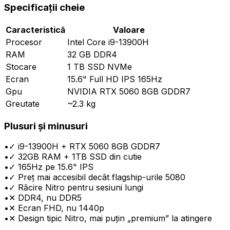
Specificații cheie
Caracteristică
Valoare
Procesor
Intel Core i9-13900H
RAM
32 GB DDR4
Stocare
1 TB SSD NVMe
Ecran
15.6" Full HD IPS 165Hz
Gpu
NVIDIA RTX 5060 8GB GDDR7
Greutate
~2.3 kg
Plusuri și minusuri
•
✓ i9-13900H + RTX 5060 8GB GDDR7
•
✓ 32GB RAM + 1TB SSD din cutie
•
✓ 165Hz pe 15.6" IPS
•
✓ Preț mai accesibil decât flagship-urile 5080
•
✓ Răcire Nitro pentru sesiuni lungi
•
✕ DDR4, nu DDR5
•
✕ Ecran FHD, nu 1440p
•
✕ Design tipic Nitro, mai puțin „premium” la atingere