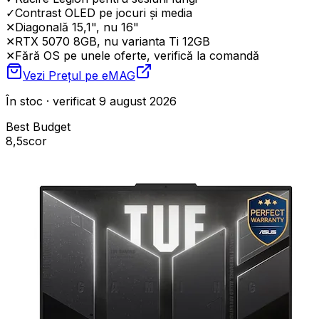
✓
Contrast OLED pe jocuri și media
✕
Diagonală 15,1", nu 16"
✕
RTX 5070 8GB, nu varianta Ti 12GB
✕
Fără OS pe unele oferte, verifică la comandă
Vezi Prețul pe
eMAG
În stoc · verificat 9 august 2026
Best Budget
8,5
scor