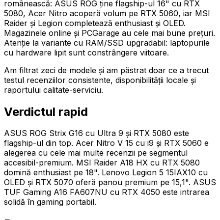
românească: ASUS ROG ține flagship-ul 16" cu RTX
5080, Acer Nitro acoperă volum pe RTX 5060, iar MSI
Raider și Legion completează enthusiast și OLED.
Magazinele online și PCGarage au cele mai bune prețuri.
Atenție la variante cu RAM/SSD upgradabil: laptopurile
cu hardware lipit sunt constrângere viitoare.
Am filtrat zeci de modele și am păstrat doar ce a trecut
testul recenziilor consistente, disponibilității locale și
raportului calitate-serviciu.
Verdictul rapid
ASUS ROG Strix G16 cu Ultra 9 și RTX 5080 este
flagship-ul din top. Acer Nitro V 15 cu i9 și RTX 5060 e
alegerea cu cele mai multe recenzii pe segmentul
accesibil-premium. MSI Raider A18 HX cu RTX 5080
domină enthusiast pe 18". Lenovo Legion 5 15IAX10 cu
OLED și RTX 5070 oferă panou premium pe 15,1". ASUS
TUF Gaming A16 FA607NU cu RTX 4050 este intrarea
solidă în gaming portabil.