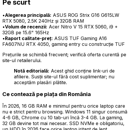
Pe scurt
•
Alegerea principală:
ASUS ROG Strix G16 G615LW
RTX 5080, 2.5K 240Hz și 32GB RAM
•
Volum de recenzii:
Acer Nitro V 15 RTX 5060, i9 +
32GB pe 15.6" 165Hz
•
Raport calitate-preț:
ASUS TUF Gaming A16
FA607NU RTX 4050, gaming entry cu construcție TUF
Prețurile se schimbă frecvent; verifică oferta curentă pe
site-ul retailerului.
Notă editorială:
Acest ghid conține link-uri de
afiliere. Susții site-ul fără cost suplimentar; nu
acceptăm plasări plătite.
Ce contează pe piața din România
În 2026, 16 GB RAM e minimul pentru orice laptop care
nu e strict pentru browsing. Windows 11 singur consumă
4-6 GB, Chrome cu 10 tab-uri încă 3-4 GB. La gaming,
32 GB devine tot mai necesar. SSD NVMe e obligatoriu,
un HDD în 2026 face orice laptop iritant de lent.