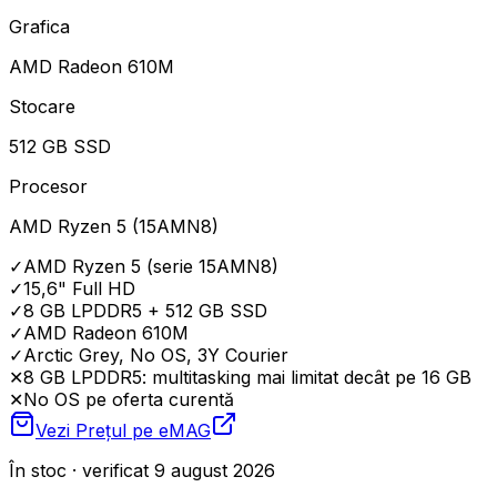
Grafica
AMD Radeon 610M
Stocare
512 GB SSD
Procesor
AMD Ryzen 5 (15AMN8)
✓
AMD Ryzen 5 (serie 15AMN8)
✓
15,6" Full HD
✓
8 GB LPDDR5 + 512 GB SSD
✓
AMD Radeon 610M
✓
Arctic Grey, No OS, 3Y Courier
✕
8 GB LPDDR5: multitasking mai limitat decât pe 16 GB
✕
No OS pe oferta curentă
Vezi Prețul pe
eMAG
În stoc · verificat 9 august 2026