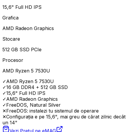
15,6" Full HD IPS
Grafica
AMD Radeon Graphics
Stocare
512 GB SSD PCIe
Procesor
AMD Ryzen 5 7530U
✓
AMD Ryzen 5 7530U
✓
16 GB DDR4 + 512 GB SSD
✓
15,6" Full HD IPS
✓
AMD Radeon Graphics
✓
FreeDOS, Natural Silver
✕
FreeDOS: instalezi tu sistemul de operare
✕
Configurația e pe 15,6", mai greu de cărat zilnic decât
un 14"
Vezi Prețul pe
eMAG