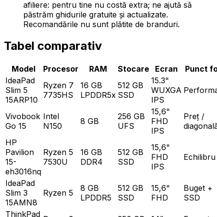
afiliere: pentru tine nu costă extra; ne ajută să
păstrăm ghidurile gratuite și actualizate.
Recomandările nu sunt plătite de branduri.
Tabel comparativ
Model
Procesor
RAM
Stocare
Ecran
Punct f
IdeaPad
15.3"
Ryzen 7
16 GB
512 GB
Slim 5
WUXGA
Perform
7735HS
LPDDR5x
SSD
15ARP10
IPS
15,6"
Vivobook
Intel
256 GB
Preț /
8 GB
FHD
Go 15
N150
UFS
diagonal
IPS
HP
15,6"
Pavilion
Ryzen 5
16 GB
512 GB
FHD
Echilibru
15-
7530U
DDR4
SSD
IPS
eh3016nq
IdeaPad
8 GB
512 GB
15,6"
Buget +
Slim 3
Ryzen 5
LPDDR5
SSD
FHD
SSD
15AMN8
ThinkPad