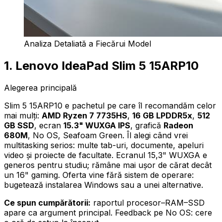
Analiza Detaliată a Fiecărui Model
1. Lenovo IdeaPad Slim 5 15ARP10
Alegerea principală
Slim 5 15ARP10 e pachetul pe care îl recomandăm celor
mai mulți:
AMD Ryzen 7 7735HS
,
16 GB LPDDR5x
,
512
GB SSD
, ecran
15.3" WUXGA IPS
, grafică
Radeon
680M
, No OS, Seafoam Green. Îl alegi când vrei
multitasking serios: multe tab-uri, documente, apeluri
video și proiecte de facultate. Ecranul 15,3" WUXGA e
generos pentru studiu; rămâne mai ușor de cărat decât
un 16" gaming. Oferta vine fără sistem de operare:
bugetează instalarea Windows sau a unei alternative.
Ce spun cumpărătorii:
raportul procesor–RAM–SSD
apare ca argument principal. Feedback pe No OS: cere