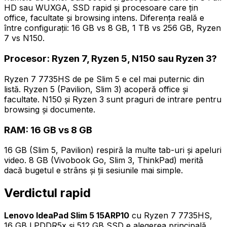
HD sau WUXGA, SSD rapid și procesoare care țin
office, facultate și browsing intens. Diferența reală e
între configurații: 16 GB vs 8 GB, 1 TB vs 256 GB, Ryzen
7 vs N150.
Procesor: Ryzen 7, Ryzen 5, N150 sau Ryzen 3?
Ryzen 7 7735HS de pe Slim 5 e cel mai puternic din
listă. Ryzen 5 (Pavilion, Slim 3) acoperă office și
facultate. N150 și Ryzen 3 sunt praguri de intrare pentru
browsing și documente.
RAM: 16 GB vs 8 GB
16 GB (Slim 5, Pavilion) respiră la multe tab-uri și apeluri
video. 8 GB (Vivobook Go, Slim 3, ThinkPad) merită
dacă bugetul e strâns și ții sesiunile mai simple.
Verdictul rapid
Lenovo IdeaPad Slim 5 15ARP10
cu Ryzen 7 7735HS,
16 GB LPDDR5x și 512 GB SSD e alegerea principală.