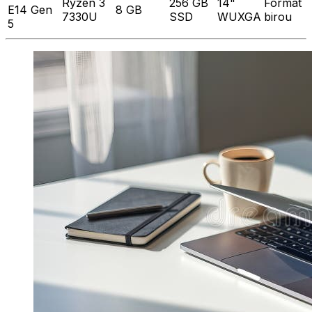
Ryzen 3
256 GB
14"
Format
E14 Gen
8 GB
7330U
SSD
WUXGA
birou
5