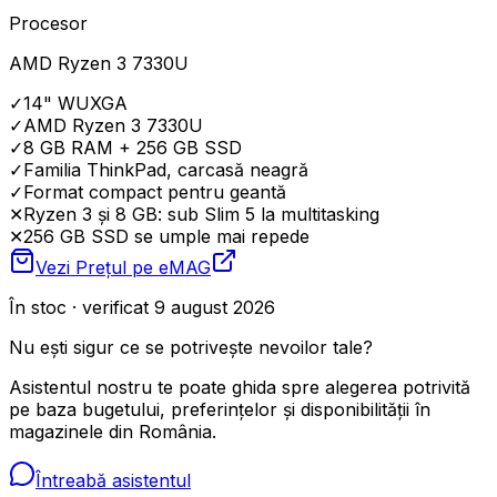
Procesor
AMD Ryzen 3 7330U
✓
14" WUXGA
✓
AMD Ryzen 3 7330U
✓
8 GB RAM + 256 GB SSD
✓
Familia ThinkPad, carcasă neagră
✓
Format compact pentru geantă
✕
Ryzen 3 și 8 GB: sub Slim 5 la multitasking
✕
256 GB SSD se umple mai repede
Vezi Prețul pe
eMAG
În stoc · verificat 9 august 2026
Nu ești sigur ce se potrivește nevoilor tale?
Asistentul nostru te poate ghida spre alegerea potrivită
pe baza bugetului, preferințelor și disponibilității în
magazinele din România.
Întreabă asistentul