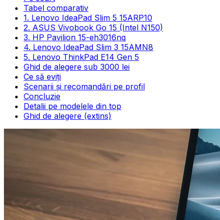
Tabel comparativ
1. Lenovo IdeaPad Slim 5 15ARP10
2. ASUS Vivobook Go 15 (Intel N150)
3. HP Pavilion 15-eh3016nq
4. Lenovo IdeaPad Slim 3 15AMN8
5. Lenovo ThinkPad E14 Gen 5
Ghid de alegere sub 3000 lei
Ce să eviți
Scenarii și recomandări pe profil
Concluzie
Detalii pe modelele din top
Ghid de alegere (extins)