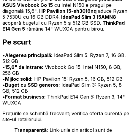
ASUS Vivobook Go 15
cu Intel N150 e pragul pe
diagonală 15,6".
HP Pavilion 15-eh3016nq
aduce Ryzen
5 7530U cu 16 GB DDR4.
IdeaPad Slim 3 15AMN8
acoperă bugetul cu Ryzen 5 și 512 GB SSD.
ThinkPad
E14 Gen 5
rămâne 14" WUXGA pentru birou.
Pe scurt
•
Alegerea principală:
IdeaPad Slim 5: Ryzen 7, 16 GB,
512 GB
•
15,6" de intrare:
Vivobook Go 15: Intel N150, 8 GB,
256 GB
•
Mijloc solid:
HP Pavilion 15: Ryzen 5, 16 GB, 512 GB
•
Buget cu SSD generos:
IdeaPad Slim 3: Ryzen 5, 8
GB, 512 GB
•
Format business:
ThinkPad E14 Gen 5: Ryzen 3, 14"
WUXGA
Prețurile se schimbă frecvent; verifică oferta curentă pe
site-ul retailerului.
Transparență:
Link-urile din articol sunt de