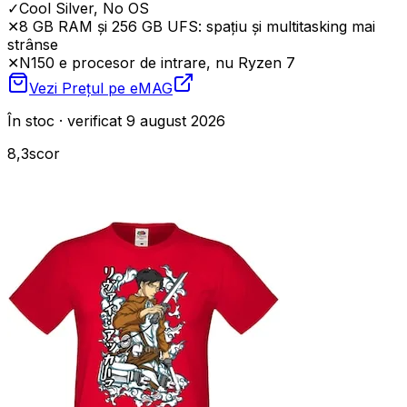
✓
Cool Silver, No OS
✕
8 GB RAM și 256 GB UFS: spațiu și multitasking mai
strânse
✕
N150 e procesor de intrare, nu Ryzen 7
Vezi Prețul pe
eMAG
În stoc · verificat 9 august 2026
8,3
scor