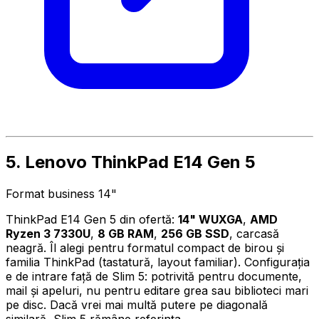
5. Lenovo ThinkPad E14 Gen 5
Format business 14"
ThinkPad E14 Gen 5 din ofertă:
14" WUXGA
,
AMD
Ryzen 3 7330U
,
8 GB RAM
,
256 GB SSD
, carcasă
neagră. Îl alegi pentru formatul compact de birou și
familia ThinkPad (tastatură, layout familiar). Configurația
e de intrare față de Slim 5: potrivită pentru documente,
mail și apeluri, nu pentru editare grea sau biblioteci mari
pe disc. Dacă vrei mai multă putere pe diagonală
similară, Slim 5 rămâne referința.