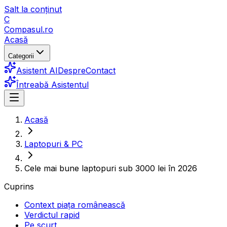
Salt la conținut
C
Compasul
.ro
Acasă
Categorii
Asistent AI
Despre
Contact
Întreabă Asistentul
Acasă
Laptopuri & PC
Cele mai bune laptopuri sub 3000 lei în 2026
Cuprins
Context piața românească
Verdictul rapid
Pe scurt