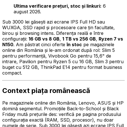
Ultima verificare prețuri, stoc și linkuri:
6
august 2026.
Sub 3000 lei găsești azi ecrane IPS Full HD sau
WUXGA, SSD rapid și procesoare care țin facultate,
birou și browsing intens. Diferența reală e între
configurații:
16 GB vs 8 GB
,
1 TB vs 256 GB
,
Ryzen 7 vs
N150
. Am păstrat cinci oferte
în stoc
pe magazinele
online din România și le-am ordonat după rol: Slim 5
pentru performanță, Vivobook Go pentru 15,6" de
intrare, Pavilion pentru Ryzen 5 cu 16 GB, Slim 3 pentru
buget cu 512 GB, ThinkPad E14 pentru format business
compact.
Context piața românească
Pe magazinele online din România, Lenovo, ASUS și HP
domină segmentul. Promoțiile Back-to-School și Black
Friday mută prețurile des: verifică pe pagina produsului
configurația exactă (RAM, SSD, procesor), nu doar
numele de serie. Sub 3000 lei găsești azi ecrane IPS Full