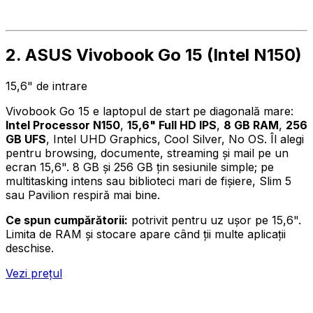
2. ASUS Vivobook Go 15 (Intel N150)
15,6" de intrare
Vivobook Go 15 e laptopul de start pe diagonală mare:
Intel Processor N150
,
15,6" Full HD IPS
,
8 GB RAM
,
256
GB UFS
, Intel UHD Graphics, Cool Silver, No OS. Îl alegi
pentru browsing, documente, streaming și mail pe un
ecran 15,6". 8 GB și 256 GB țin sesiunile simple; pe
multitasking intens sau biblioteci mari de fișiere, Slim 5
sau Pavilion respiră mai bine.
Ce spun cumpărătorii:
potrivit pentru uz ușor pe 15,6".
Limita de RAM și stocare apare când ții multe aplicații
deschise.
Vezi prețul