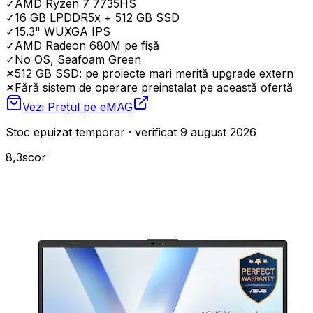
✓
AMD Ryzen 7 7735HS
✓
16 GB LPDDR5x + 512 GB SSD
✓
15.3" WUXGA IPS
✓
AMD Radeon 680M pe fișă
✓
No OS, Seafoam Green
✕
512 GB SSD: pe proiecte mari merită upgrade extern
✕
Fără sistem de operare preinstalat pe această ofertă
Vezi Prețul pe
eMAG
Stoc epuizat temporar · verificat 9 august 2026
8,3
scor