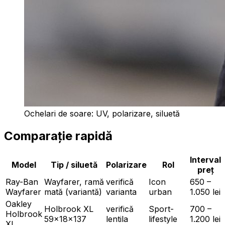
Ochelari de soare: UV, polarizare, siluetă
Comparație rapidă
Interval
Model
Tip / siluetă
Polarizare
Rol
preț
Ray-Ban
Wayfarer, ramă
verifică
Icon
650 –
Wayfarer
mată (variantă)
varianta
urban
1.050 lei
Oakley
Holbrook XL
verifică
Sport-
700 –
Holbrook
59×18×137
lentila
lifestyle
1.200 lei
XL