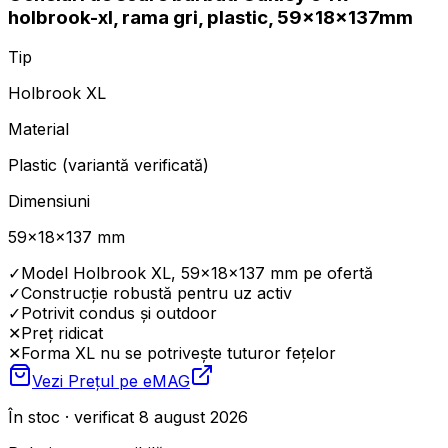
holbrook-xl, rama gri, plastic, 59x18x137mm
Tip
Holbrook XL
Material
Plastic (variantă verificată)
Dimensiuni
59×18×137 mm
✓
Model Holbrook XL, 59×18×137 mm pe ofertă
✓
Construcție robustă pentru uz activ
✓
Potrivit condus și outdoor
✕
Preț ridicat
✕
Forma XL nu se potrivește tuturor fețelor
Vezi Prețul pe
eMAG
În stoc · verificat 8 august 2026