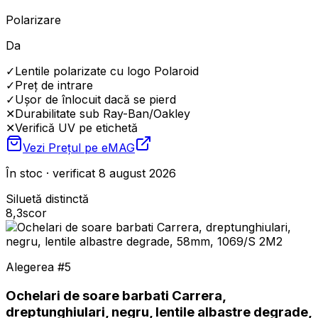
Polarizare
Da
✓
Lentile polarizate cu logo Polaroid
✓
Preț de intrare
✓
Ușor de înlocuit dacă se pierd
✕
Durabilitate sub Ray-Ban/Oakley
✕
Verifică UV pe etichetă
Vezi Prețul pe
eMAG
În stoc · verificat 8 august 2026
Siluetă distinctă
8,3
scor
Alegerea #
5
Ochelari de soare barbati Carrera,
dreptunghiulari, negru, lentile albastre degrade,