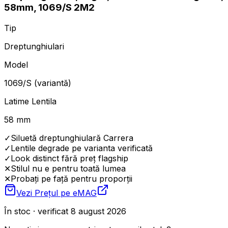
58mm, 1069/S 2M2
Tip
Dreptunghiulari
Model
1069/S (variantă)
Latime Lentila
58 mm
✓
Siluetă dreptunghiulară Carrera
✓
Lentile degrade pe varianta verificată
✓
Look distinct fără preț flagship
✕
Stilul nu e pentru toată lumea
✕
Probați pe față pentru proporții
Vezi Prețul pe
eMAG
În stoc · verificat 8 august 2026