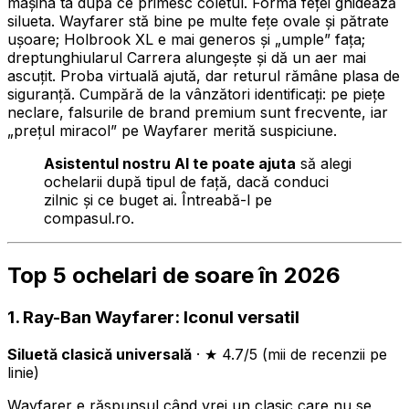
mașina ta după ce primesc coletul. Forma feței ghidează
silueta. Wayfarer stă bine pe multe fețe ovale și pătrate
ușoare; Holbrook XL e mai generos și „umple” fața;
dreptunghiularul Carrera alungește și dă un aer mai
ascuțit. Proba virtuală ajută, dar returul rămâne plasa de
siguranță. Cumpără de la vânzători identificați: pe piețe
neclare, falsurile de brand premium sunt frecvente, iar
„prețul miracol” pe Wayfarer merită suspiciune.
Asistentul nostru AI te poate ajuta
să alegi
ochelarii după tipul de față, dacă conduci
zilnic și ce buget ai. Întreabă-l pe
compasul.ro.
Top 5 ochelari de soare în 2026
1. Ray-Ban Wayfarer: Iconul versatil
Siluetă clasică universală
· ★ 4.7/5 (mii de recenzii pe
linie)
Wayfarer e răspunsul când vrei un clasic care nu se