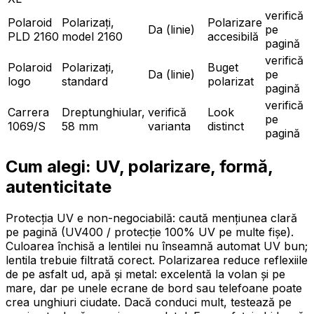
verifică
Polaroid
Polarizați,
Polarizare
Da (linie)
pe
PLD 2160
model 2160
accesibilă
pagină
verifică
Polaroid
Polarizați,
Buget
Da (linie)
pe
logo
standard
polarizat
pagină
verifică
Carrera
Dreptunghiular,
verifică
Look
pe
1069/S
58 mm
varianta
distinct
pagină
Cum alegi: UV, polarizare, formă,
autenticitate
Protecția UV e non-negociabilă: caută mențiunea clară
pe pagină (UV400 / protecție 100% UV pe multe fișe).
Culoarea închisă a lentilei nu înseamnă automat UV bun;
lentila trebuie filtrată corect. Polarizarea reduce reflexiile
de pe asfalt ud, apă și metal: excelentă la volan și pe
mare, dar pe unele ecrane de bord sau telefoane poate
crea unghiuri ciudate. Dacă conduci mult, testează pe