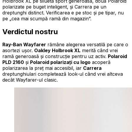
Holbrook XL pe siluetă sport generoasă, două Polaroid
polarizate pe buget inteligent, și Carrera pe un
dreptunghi distinct. Verificarea e pe stoc și pe tipar, nu
pe „cea mai scumpă ramă din magazin”.
Verdictul nostru
Ray-Ban Wayfarer
rămâne alegerea versatilă pe care o
asortezi ușor.
Oakley Holbrook XL
merită când vrei
ramă generoasă și construcție pentru uz activ.
Polaroid
PLD 2160
și
Polaroid polarizați cu logo
acoperă
polarizarea la preț mai accesibil, iar
Carrera
dreptunghiulari completează look-ul când vrei altceva
decât Wayfarer-ul clasic.