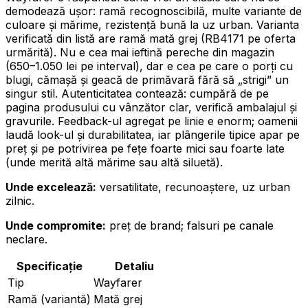
demodează ușor: ramă recognoscibilă, multe variante de
culoare și mărime, rezistență bună la uz urban. Varianta
verificată din listă are ramă mată grej (RB4171 pe oferta
urmărită). Nu e cea mai ieftină pereche din magazin
(650–1.050 lei pe interval), dar e cea pe care o porți cu
blugi, cămașă și geacă de primăvară fără să „strigi” un
singur stil. Autenticitatea contează: cumpără de pe
pagina produsului cu vânzător clar, verifică ambalajul și
gravurile. Feedback-ul agregat pe linie e enorm; oamenii
laudă look-ul și durabilitatea, iar plângerile tipice apar pe
preț și pe potrivirea pe fețe foarte mici sau foarte late
(unde merită altă mărime sau altă siluetă).
Unde excelează:
versatilitate, recunoaștere, uz urban
zilnic.
Unde compromite:
preț de brand; falsuri pe canale
neclare.
Specificație
Detaliu
Tip
Wayfarer
Ramă (variantă)
Mată grej