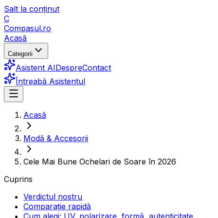
Salt la conținut
C
Compasul
.ro
Acasă
Categorii
Asistent AI
Despre
Contact
Întreabă Asistentul
Acasă
Modă & Accesorii
Cele Mai Bune Ochelari de Soare în 2026
Cuprins
Verdictul nostru
Comparație rapidă
Cum alegi: UV, polarizare, formă, autenticitate