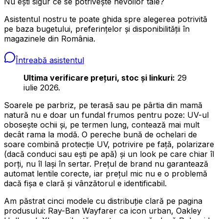
Nu ești sigur ce se potrivește nevoilor tale?
Asistentul nostru te poate ghida spre alegerea potrivită
pe baza bugetului, preferințelor și disponibilității în
magazinele din România.
Întreabă asistentul
Ultima verificare prețuri, stoc și linkuri:
29
iulie 2026.
Soarele pe parbriz, pe terasă sau pe pârtia din mamă
natură nu e doar un fundal frumos pentru poze: UV-ul
obosește ochii și, pe termen lung, contează mai mult
decât rama la modă. O pereche bună de ochelari de
soare combină protecție UV, potrivire pe față, polarizare
(dacă conduci sau ești pe apă) și un look pe care chiar îl
porți, nu îl lași în sertar. Prețul de brand nu garantează
automat lentile corecte, iar prețul mic nu e o problemă
dacă fișa e clară și vânzătorul e identificabil.
Am păstrat cinci modele cu distribuție clară pe pagina
produsului: Ray-Ban Wayfarer ca icon urban, Oakley