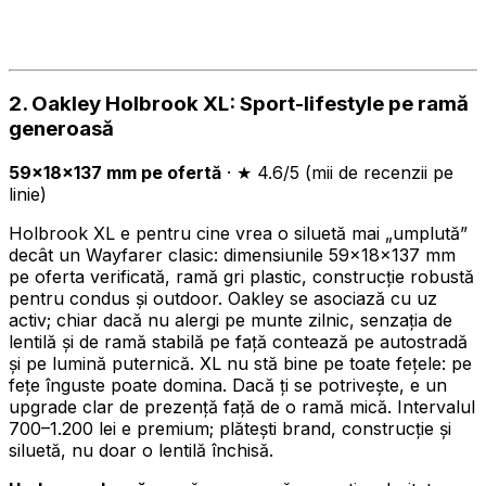
2. Oakley Holbrook XL: Sport-lifestyle pe ramă
generoasă
59×18×137 mm pe ofertă
· ★ 4.6/5 (mii de recenzii pe
linie)
Holbrook XL e pentru cine vrea o siluetă mai „umplută”
decât un Wayfarer clasic: dimensiunile 59×18×137 mm
pe oferta verificată, ramă gri plastic, construcție robustă
pentru condus și outdoor. Oakley se asociază cu uz
activ; chiar dacă nu alergi pe munte zilnic, senzația de
lentilă și de ramă stabilă pe față contează pe autostradă
și pe lumină puternică. XL nu stă bine pe toate fețele: pe
fețe înguste poate domina. Dacă ți se potrivește, e un
upgrade clar de prezență față de o ramă mică. Intervalul
700–1.200 lei e premium; plătești brand, construcție și
siluetă, nu doar o lentilă închisă.