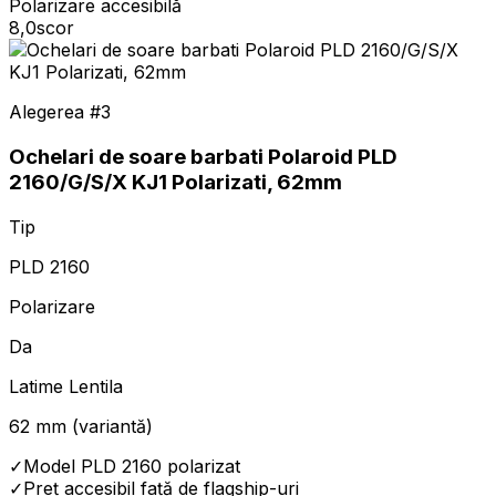
Polarizare accesibilă
8,0
scor
Alegerea #
3
Ochelari de soare barbati Polaroid PLD
2160/G/S/X KJ1 Polarizati, 62mm
Tip
PLD 2160
Polarizare
Da
Latime Lentila
62 mm (variantă)
✓
Model PLD 2160 polarizat
✓
Preț accesibil față de flagship-uri