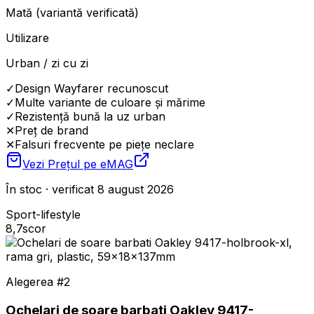
Mată (variantă verificată)
Utilizare
Urban / zi cu zi
✓
Design Wayfarer recunoscut
✓
Multe variante de culoare și mărime
✓
Rezistență bună la uz urban
✕
Preț de brand
✕
Falsuri frecvente pe piețe neclare
Vezi Prețul pe
eMAG
În stoc · verificat 8 august 2026
Sport-lifestyle
8,7
scor
Alegerea #
2
Ochelari de soare barbati Oakley 9417-