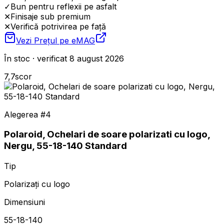
✓
Bun pentru reflexii pe asfalt
✕
Finisaje sub premium
✕
Verifică potrivirea pe față
Vezi Prețul pe
eMAG
În stoc · verificat 8 august 2026
7,7
scor
Alegerea #
4
Polaroid, Ochelari de soare polarizati cu logo,
Nergu, 55-18-140 Standard
Tip
Polarizați cu logo
Dimensiuni
55-18-140