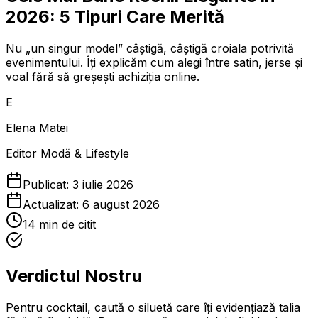
2026: 5 Tipuri Care Merită
Nu „un singur model” câștigă, câștigă croiala potrivită
evenimentului. Îți explicăm cum alegi între satin, jerse și
voal fără să greșești achiziția online.
E
Elena Matei
Editor Modă & Lifestyle
Publicat:
3 iulie 2026
Actualizat:
6 august 2026
14
min de citit
Verdictul Nostru
Pentru cocktail, caută o siluetă care îți evidențiază talia