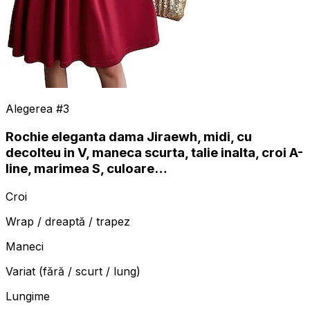
Alegerea #
3
Rochie eleganta dama Jiraewh, midi, cu
decolteu in V, maneca scurta, talie inalta, croi A-
line, marimea S, culoare…
Croi
Wrap / dreaptă / trapez
Maneci
Variat (fără / scurt / lung)
Lungime