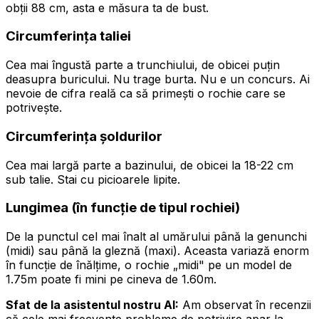
obții 88 cm, asta e măsura ta de bust.
Circumferința taliei
Cea mai îngustă parte a trunchiului, de obicei puțin
deasupra buricului. Nu trage burta. Nu e un concurs. Ai
nevoie de cifra reală ca să primești o rochie care se
potrivește.
Circumferința șoldurilor
Cea mai largă parte a bazinului, de obicei la 18-22 cm
sub talie. Stai cu picioarele lipite.
Lungimea (în funcție de tipul rochiei)
De la punctul cel mai înalt al umărului până la genunchi
(midi) sau până la gleznă (maxi). Aceasta variază enorm
în funcție de înălțime, o rochie „midi" pe un model de
1.75m poate fi mini pe cineva de 1.60m.
Sfat de la asistentul nostru AI:
Am observat în recenzii