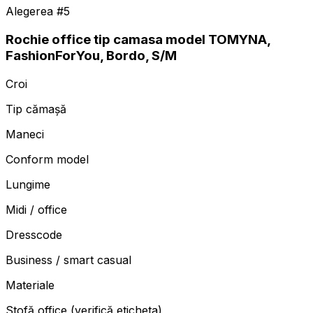
Alegerea #
5
Rochie office tip camasa model TOMYNA,
FashionForYou, Bordo, S/M
Croi
Tip cămașă
Maneci
Conform model
Lungime
Midi / office
Dresscode
Business / smart casual
Materiale
Stofă office (verifică eticheta)