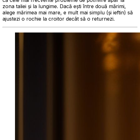
că cele mai frecvente probleme de potrivire apar la
zona taliei și la lungime. Dacă ești între două mărimi,
alege mărimea mai mare, e mult mai simplu (și ieftin) să
ajustezi o rochie la croitor decât să o returnezi.