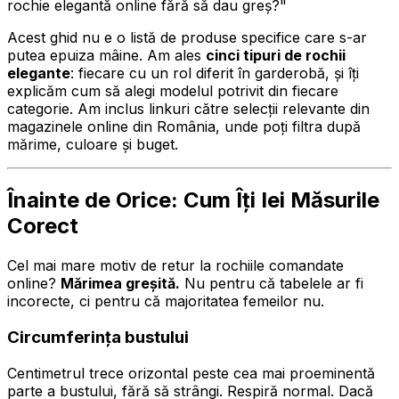
rochie elegantă online fără să dau greș?"
Acest ghid nu e o listă de produse specifice care s-ar
putea epuiza mâine. Am ales
cinci tipuri de rochii
elegante
: fiecare cu un rol diferit în garderobă, și îți
explicăm cum să alegi modelul potrivit din fiecare
categorie. Am inclus linkuri către selecții relevante din
magazinele online din România, unde poți filtra după
mărime, culoare și buget.
Înainte de Orice: Cum Îți Iei Măsurile
Corect
Cel mai mare motiv de retur la rochiile comandate
online?
Mărimea greșită.
Nu pentru că tabelele ar fi
incorecte, ci pentru că majoritatea femeilor nu.
Circumferința bustului
Centimetrul trece orizontal peste cea mai proeminentă
parte a bustului, fără să strângi. Respiră normal. Dacă