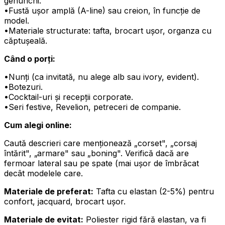
genunchi.
•
Fustă ușor amplă (A-line) sau creion, în funcție de
model.
•
Materiale structurate: tafta, brocart ușor, organza cu
căptușeală.
Când o porți:
•
Nunți (ca invitată, nu alege alb sau ivory, evident).
•
Botezuri.
•
Cocktail-uri și recepții corporate.
•
Seri festive, Revelion, petreceri de companie.
Cum alegi online:
Caută descrieri care menționează „corset", „corsaj
întărit", „armare" sau „boning". Verifică dacă are
fermoar lateral sau pe spate (mai ușor de îmbrăcat
decât modelele care.
Materiale de preferat:
Tafta cu elastan (2-5%) pentru
confort, jacquard, brocart ușor.
Materiale de evitat:
Poliester rigid fără elastan, va fi