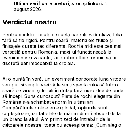
Ultima verificare prețuri, stoc și linkuri:
6
august 2026.
Verdictul nostru
Pentru cocktail, caută o siluetă care îți evidențiază talia
fără să fie rigidă. Pentru seară, materialele fluide și
finisajele curate fac diferența. Rochia midi este cea mai
versatilă pentru România, maxi-ul funcționează la
evenimente și vacanțe, iar rochia office trebuie să fie
discretă dar impecabilă la croială.
Ai o nuntă în vară, un eveniment corporate luna viitoare
sau pur și simplu vrei să te simți spectaculoasă într-o
seară de vineri, și te uiți în dulap fără nicio idee de unde
să începi. Sună cunoscut? Piața de rochii elegante din
România s-a schimbat enorm în ultimii ani.
Cumpărăturile online au explodat, opțiunile sunt
copleșitoare, iar tabelele de mărimi diferă absurd de la
un brand la altul. Am primit zeci de întrebări de la
cititoarele noastre, toate cu aceeași temă:
„Cum aleg o