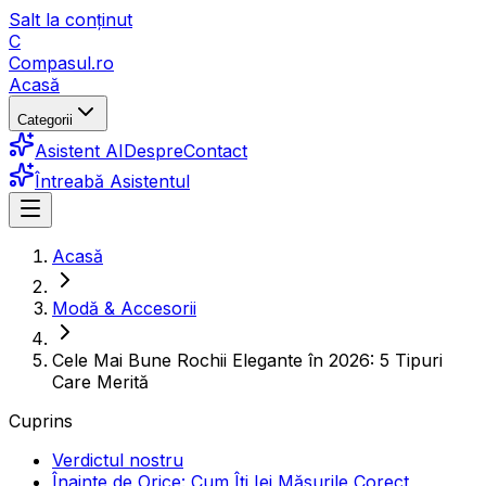
Salt la conținut
C
Compasul
.ro
Acasă
Categorii
Asistent AI
Despre
Contact
Întreabă Asistentul
Acasă
Modă & Accesorii
Cele Mai Bune Rochii Elegante în 2026: 5 Tipuri
Care Merită
Cuprins
Verdictul nostru
Înainte de Orice: Cum Îți Iei Măsurile Corect