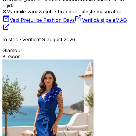
rigidă
✕
Mărimile variază între branduri, citește măsurători
Vezi Prețul pe
Fashion Days
Verifică și pe
eMAG
În stoc · verificat 9 august 2026
Glamour
8,7
scor