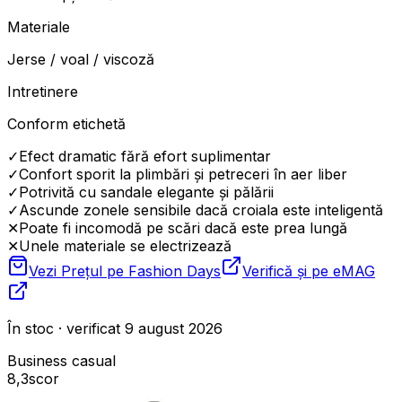
Materiale
Jerse / voal / viscoză
Intretinere
Conform etichetă
✓
Efect dramatic fără efort suplimentar
✓
Confort sporit la plimbări și petreceri în aer liber
✓
Potrivită cu sandale elegante și pălării
✓
Ascunde zonele sensibile dacă croiala este inteligentă
✕
Poate fi incomodă pe scări dacă este prea lungă
✕
Unele materiale se electrizează
Vezi Prețul pe
Fashion Days
Verifică și pe
eMAG
În stoc · verificat 9 august 2026
Business casual
8,3
scor