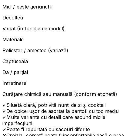
Midi / peste genunchi
Decolteu
Variat (în funcție de model)
Materiale
Poliester / amestec (variază)
Captuseala
Da / parțial
Intretinere
Curățare chimică sau manuală (conform etichetă)
✓
Siluetă clară, potrivită nunți de zi și cocktail
✓
De obicei ușor de asortat la pantofi cu toc mediu
✓
Multe variante cu detalii care ascund micile
imperfecțiuni
✓
Poate fi repurtată cu sacouri diferite
✕
Croiala „corset” poate fi inconfortabilă dacă e prea