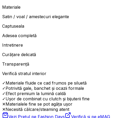
Materiale
Satin / voal / amestecuri elegante
Captuseala
Adesea completă
Intretinere
Curățare delicată
Transparență
Verifică stratul interior
✓
Materiale fluide ce cad frumos pe siluetă
✓
Potrivită gale, banchet și ocazii formale
✓
Efect premium la lumină caldă
✓
Ușor de combinat cu clutch și bijuterii fine
✕
Materialele fine se pot agăța ușor
✕
Necesită călcare/steaming atent
Vezi Prețul pe
Fashion Days
Verifică și pe
eMAG