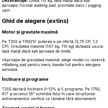
Dezavantaje:
Limită 110 kg: lasă marjă dacă ești
aproape; Format walking pad: prioritate mers / jogging
ușor.
Ghid de alegere (extins)
Motor și greutate maximă
Pe T202 și TRX21F puterea e pe ofertă (2,75 CP, 1,2
CP). Greutatea maximă (147 kg, 110 kg) dictează uzura:
lasă marjă dacă ești aproape de limită.
•
Aproape de greutatea maximă: alege model cu rezervă.
•
Walking pad pentru mers; banda full pentru alergare
serioasă.
Înclinare și programe
T202 declară înclinare 0–12% și 5 programe. Pe 1750,
iFiT și ecranul 16" schimbă felul în care structurezi
antrenamentul: verifică ce rămâne fără abonament.