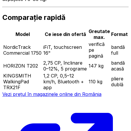
Comparație rapidă
Greutate
Model
Ce iese din ofertă
Format
max.
verifică
NordicTrack
iFiT, touchscreen
bandă
pe
Commercial 1750
16"
full
pagină
2,75 CP, înclinare
bandă
HORIZON T202
147 kg
0–12%, 5 programe
acasă
KINGSMITH
1,2 CP, 0,5–12
pliere
WalkingPad
km/h, Bluetooth +
110 kg
dublă
TRX21F
app
Vezi prețul în magazinele online din România