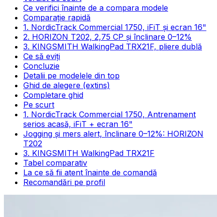
Ce verifici înainte de a compara modele
Comparație rapidă
1. NordicTrack Commercial 1750, iFiT și ecran 16"
2. HORIZON T202, 2,75 CP și înclinare 0–12%
3. KINGSMITH WalkingPad TRX21F, pliere dublă
Ce să eviți
Concluzie
Detalii pe modelele din top
Ghid de alegere (extins)
Completare ghid
Pe scurt
1. NordicTrack Commercial 1750, Antrenament
serios acasă, iFiT + ecran 16"
Jogging și mers alert, înclinare 0–12%: HORIZON
T202
3. KINGSMITH WalkingPad TRX21F
Tabel comparativ
La ce să fii atent înainte de comandă
Recomandări pe profil