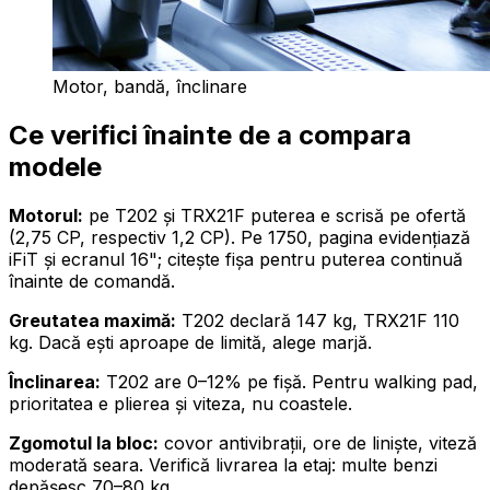
Motor, bandă, înclinare
Ce verifici înainte de a compara
modele
Motorul:
pe T202 și TRX21F puterea e scrisă pe ofertă
(2,75 CP, respectiv 1,2 CP). Pe 1750, pagina evidențiază
iFiT și ecranul 16"; citește fișa pentru puterea continuă
înainte de comandă.
Greutatea maximă:
T202 declară 147 kg, TRX21F 110
kg. Dacă ești aproape de limită, alege marjă.
Înclinarea:
T202 are 0–12% pe fișă. Pentru walking pad,
prioritatea e plierea și viteza, nu coastele.
Zgomotul la bloc:
covor antivibrații, ore de liniște, viteză
moderată seara. Verifică livrarea la etaj: multe benzi
depășesc 70–80 kg.