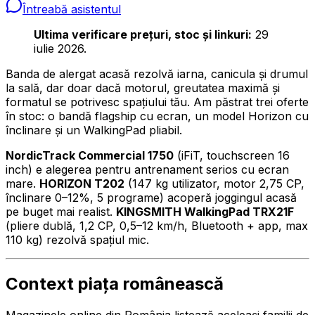
Întreabă asistentul
Ultima verificare prețuri, stoc și linkuri:
29
iulie 2026.
Banda de alergat acasă rezolvă iarna, canicula și drumul
la sală, dar doar dacă motorul, greutatea maximă și
formatul se potrivesc spațiului tău. Am păstrat trei oferte
în stoc: o bandă flagship cu ecran, un model Horizon cu
înclinare și un WalkingPad pliabil.
NordicTrack Commercial 1750
(iFiT, touchscreen 16
inch) e alegerea pentru antrenament serios cu ecran
mare.
HORIZON T202
(147 kg utilizator, motor 2,75 CP,
înclinare 0–12%, 5 programe) acoperă joggingul acasă
pe buget mai realist.
KINGSMITH WalkingPad TRX21F
(pliere dublă, 1,2 CP, 0,5–12 km/h, Bluetooth + app, max
110 kg) rezolvă spațiul mic.
Context piața românească
Magazinele online din România listează aceleași familii de