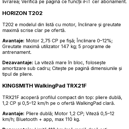
livrarea; Verifică pe pagină ce funcții iFiT cer abonament.
HORIZON T202
T202 e modelul din listă cu motor, înclinare și greutate
maximă scrise clar pe ofertă.
Avantaje:
Motor 2,75 CP pe fișă; Înclinare 0–12%;
Greutate maximă utilizator 147 kg; 5 programe de
antrenament.
Dezavantaje:
La viteză mare în bloc, folosește
amortizare sub cadru; Citește pe pagină dimensiunile și
tipul de pliere.
KINGSMITH WalkingPad TRX21F
TRX21F acoperă profilul compact din top: pliere dublă,
1,2 CP și 0,5–12 km/h pe o ofertă WalkingPad clară.
Avantaje:
Pliere dublă; Motor 1,2 CP; Viteză 0,5–12
km/h; Bluetooth + app, max 110 kg.