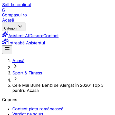
Salt la conținut
C
Compasul
.ro
Acasă
Categorii
Asistent AI
Despre
Contact
Întreabă Asistentul
Acasă
Sport & Fitness
Cele Mai Bune Benzi de Alergat în 2026: Top 3
pentru Acasă
Cuprins
Context piața românească
Verdict pe scurt