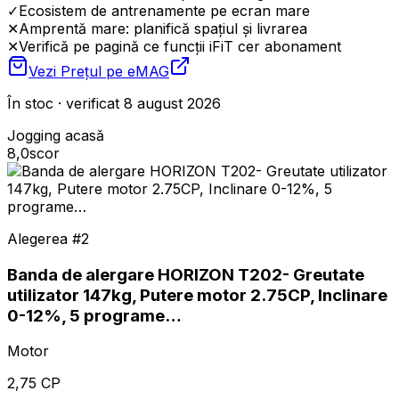
✓
Ecosistem de antrenamente pe ecran mare
✕
Amprentă mare: planifică spațiul și livrarea
✕
Verifică pe pagină ce funcții iFiT cer abonament
Vezi Prețul pe
eMAG
În stoc · verificat 8 august 2026
Jogging acasă
8,0
scor
Alegerea #
2
Banda de alergare HORIZON T202- Greutate
utilizator 147kg, Putere motor 2.75CP, Inclinare
0-12%, 5 programe…
Motor
2,75 CP