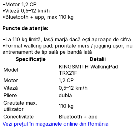
•
Motor 1,2 CP
•
Viteză 0,5–12 km/h
•
Bluetooth + app, max 110 kg
Puncte de atenție:
•
La 110 kg limită, lasă marjă dacă ești aproape de cifră
•
Format walking pad: prioritate mers / jogging ușor, nu
antrenament de tip sală pe bandă lată
Specificație
Detalii
KINGSMITH WalkingPad
Model
TRX21F
Motor
1,2 CP
Viteză
0,5–12 km/h
Pliere
dublă
Greutate max.
110 kg
utilizator
Conectivitate
Bluetooth + app
Vezi prețul în magazinele online din România