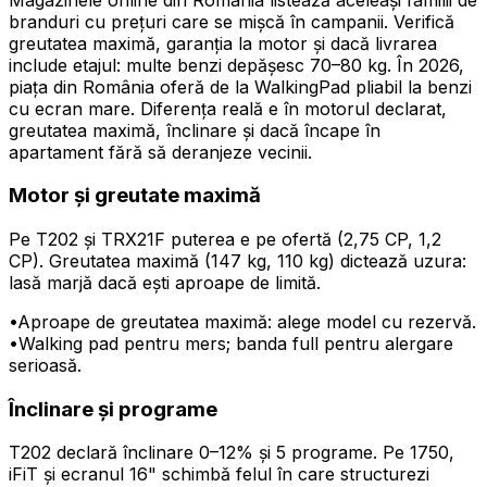
branduri cu prețuri care se mișcă în campanii. Verifică
greutatea maximă, garanția la motor și dacă livrarea
include etajul: multe benzi depășesc 70–80 kg. În 2026,
piața din România oferă de la WalkingPad pliabil la benzi
cu ecran mare. Diferența reală e în motorul declarat,
greutatea maximă, înclinare și dacă încape în
apartament fără să deranjeze vecinii.
Motor și greutate maximă
Pe T202 și TRX21F puterea e pe ofertă (2,75 CP, 1,2
CP). Greutatea maximă (147 kg, 110 kg) dictează uzura:
lasă marjă dacă ești aproape de limită.
•
Aproape de greutatea maximă: alege model cu rezervă.
•
Walking pad pentru mers; banda full pentru alergare
serioasă.
Înclinare și programe
T202 declară înclinare 0–12% și 5 programe. Pe 1750,
iFiT și ecranul 16" schimbă felul în care structurezi