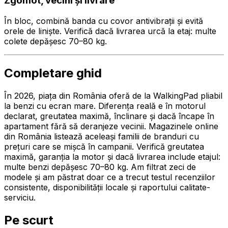
Zgomot, vecini și livrare
În bloc, combină banda cu covor antivibrații și evită
orele de liniște. Verifică dacă livrarea urcă la etaj: multe
colete depășesc 70–80 kg.
Completare ghid
În 2026, piața din România oferă de la WalkingPad pliabil
la benzi cu ecran mare. Diferența reală e în motorul
declarat, greutatea maximă, înclinare și dacă încape în
apartament fără să deranjeze vecinii. Magazinele online
din România listează aceleași familii de branduri cu
prețuri care se mișcă în campanii. Verifică greutatea
maximă, garanția la motor și dacă livrarea include etajul:
multe benzi depășesc 70–80 kg. Am filtrat zeci de
modele și am păstrat doar ce a trecut testul recenziilor
consistente, disponibilității locale și raportului calitate-
serviciu.
Pe scurt