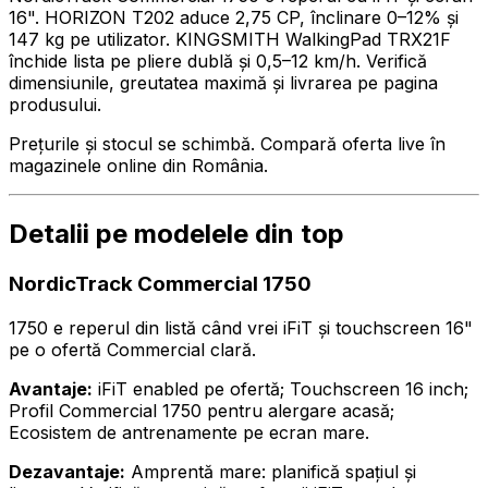
16". HORIZON T202 aduce 2,75 CP, înclinare 0–12% și
147 kg pe utilizator. KINGSMITH WalkingPad TRX21F
închide lista pe pliere dublă și 0,5–12 km/h. Verifică
dimensiunile, greutatea maximă și livrarea pe pagina
produsului.
Prețurile și stocul se schimbă. Compară oferta live în
magazinele online din România.
Detalii pe modelele din top
NordicTrack Commercial 1750
1750 e reperul din listă când vrei iFiT și touchscreen 16"
pe o ofertă Commercial clară.
Avantaje:
iFiT enabled pe ofertă; Touchscreen 16 inch;
Profil Commercial 1750 pentru alergare acasă;
Ecosistem de antrenamente pe ecran mare.
Dezavantaje:
Amprentă mare: planifică spațiul și