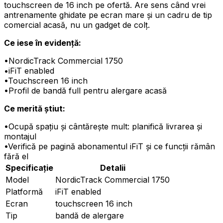
touchscreen de 16 inch pe ofertă. Are sens când vrei
antrenamente ghidate pe ecran mare și un cadru de tip
comercial acasă, nu un gadget de colț.
Ce iese în evidență:
•
NordicTrack Commercial 1750
•
iFiT enabled
•
Touchscreen 16 inch
•
Profil de bandă full pentru alergare acasă
Ce merită știut:
•
Ocupă spațiu și cântărește mult: planifică livrarea și
montajul
•
Verifică pe pagină abonamentul iFiT și ce funcții rămân
fără el
Specificație
Detalii
Model
NordicTrack Commercial 1750
Platformă
iFiT enabled
Ecran
touchscreen 16 inch
Tip
bandă de alergare