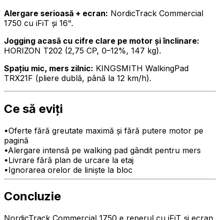
Alergare serioasă + ecran:
NordicTrack Commercial
1750 cu iFiT și 16".
Jogging acasă cu cifre clare pe motor și înclinare:
HORIZON T202 (2,75 CP, 0–12%, 147 kg).
Spațiu mic, mers zilnic:
KINGSMITH WalkingPad
TRX21F (pliere dublă, până la 12 km/h).
Ce să eviți
•
Oferte fără greutate maximă și fără putere motor pe
pagină
•
Alergare intensă pe walking pad gândit pentru mers
•
Livrare fără plan de urcare la etaj
•
Ignorarea orelor de liniște la bloc
Concluzie
NordicTrack Commercial 1750 e reperul cu iFiT și ecran