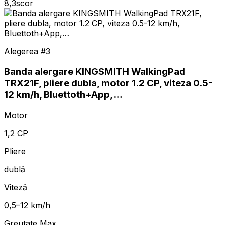
8,3
scor
Alegerea #
3
Banda alergare KINGSMITH WalkingPad
TRX21F, pliere dubla, motor 1.2 CP, viteza 0.5-
12 km/h, Bluettoth+App,…
Motor
1,2 CP
Pliere
dublă
Viteză
0,5–12 km/h
Greutate Max