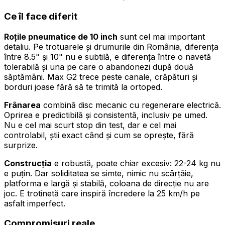
Ce îl face diferit
Roțile pneumatice de 10 inch
sunt cel mai important
detaliu. Pe trotuarele și drumurile din România, diferența
între 8.5" și 10" nu e subtilă, e diferența între o navetă
tolerabilă și una pe care o abandonezi după două
săptămâni. Max G2 trece peste canale, crăpături și
borduri joase fără să te trimită la ortoped.
Frânarea
combină disc mecanic cu regenerare electrică.
Oprirea e predictibilă și consistentă, inclusiv pe umed.
Nu e cel mai scurt stop din test, dar e cel mai
controlabil, știi exact când și cum se oprește, fără
surprize.
Construcția
e robustă, poate chiar excesiv: 22-24 kg nu
e puțin. Dar soliditatea se simte, nimic nu scârțâie,
platforma e largă și stabilă, coloana de direcție nu are
joc. E trotinetă care inspiră încredere la 25 km/h pe
asfalt imperfect.
Compromisuri reale