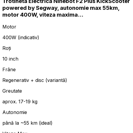
Trotineta Electrica Ninebot F2 Plus KickScooter
powered by Segway, autonomie max 55km,
motor 400W, viteza maxima…
Motor
400W (indicativ)
Roți
10 inch
Frâne
Regenerativ + disc (variantă)
Greutate
aprox. 17-19 kg
Autonomie
până la ~55 km (ideal)