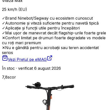
Viteza Max
25 km/h (EU)
✓
Brand Ninebot/Segway cu ecosistem cunoscut
✓
Autonomie și viteză suficiente pentru navetă tipică
✓
Aplicație și funcții utile pentru începători
✓
Mai ușor de manevrat decât flagship-urile foarte grele
✕
Confort limitat pe drumuri foarte degradate vs modele
cu roți mari premium
✕
Nu e gândită pentru acrobații sau teren accidentat
serios
Vezi Prețul pe
eMAG
În stoc · verificat 6 august 2026
7,8
scor