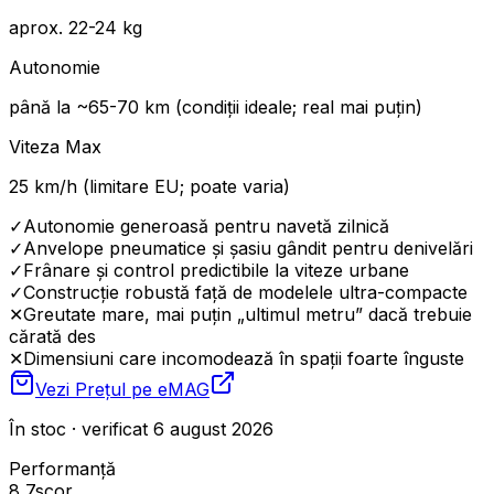
aprox. 22-24 kg
Autonomie
până la ~65-70 km (condiții ideale; real mai puțin)
Viteza Max
25 km/h (limitare EU; poate varia)
✓
Autonomie generoasă pentru navetă zilnică
✓
Anvelope pneumatice și șasiu gândit pentru denivelări
✓
Frânare și control predictibile la viteze urbane
✓
Construcție robustă față de modelele ultra-compacte
✕
Greutate mare, mai puțin „ultimul metru” dacă trebuie
cărată des
✕
Dimensiuni care incomodează în spații foarte înguste
Vezi Prețul pe
eMAG
În stoc · verificat 6 august 2026
Performanță
8,7
scor