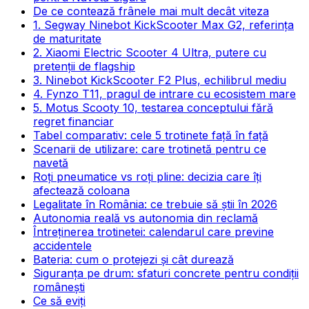
De ce contează frânele mai mult decât viteza
1. Segway Ninebot KickScooter Max G2, referința
de maturitate
2. Xiaomi Electric Scooter 4 Ultra, putere cu
pretenții de flagship
3. Ninebot KickScooter F2 Plus, echilibrul mediu
4. Fynzo T11, pragul de intrare cu ecosistem mare
5. Motus Scooty 10, testarea conceptului fără
regret financiar
Tabel comparativ: cele 5 trotinete față în față
Scenarii de utilizare: care trotinetă pentru ce
navetă
Roți pneumatice vs roți pline: decizia care îți
afectează coloana
Legalitate în România: ce trebuie să știi în 2026
Autonomia reală vs autonomia din reclamă
Întreținerea trotinetei: calendarul care previne
accidentele
Bateria: cum o protejezi și cât durează
Siguranța pe drum: sfaturi concrete pentru condiții
românești
Ce să eviți