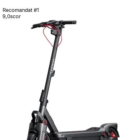
Recomandat #1
9,0
scor