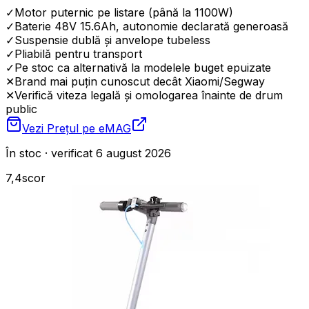
✓
Motor puternic pe listare (până la 1100W)
✓
Baterie 48V 15.6Ah, autonomie declarată generoasă
✓
Suspensie dublă și anvelope tubeless
✓
Pliabilă pentru transport
✓
Pe stoc ca alternativă la modelele buget epuizate
✕
Brand mai puțin cunoscut decât Xiaomi/Segway
✕
Verifică viteza legală și omologarea înainte de drum
public
Vezi Prețul pe
eMAG
În stoc · verificat 6 august 2026
7,4
scor