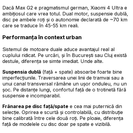
Dacă Max G2 e pragmatismul german, Xiaomi 4 Ultra e
ambițiosul care vrea totul. Dual motor, suspensie dublă,
disc pe ambele roți și o autonomie declarată de ~70 km
care se traduce în 45-55 km reali.
Performanța în context urban
Sistemul de motoare duale aduce avantajul real al
cuplului ridicat. Pe urcări, și în București sau Cluj există
destule, diferența se simte imediat. Unde alte.
Suspensia dublă
(față + spate) absoarbe foarte bine
imperfecțiunile. Traversarea unei linii de tramvai sau a
unui canal transversal rămâne un ușor onduleu, nu un
șoc. Pe distanțe lungi, confortul față de o trotinetă fără
suspensie e incomparabil.
Frânarea pe disc față/spate
e cea mai puternică din
selecție. Oprirea e scurtă și controlabilă, cu distribuție
bine calibrată între cele două roți. Pe ploaie, diferența
față de modelele cu disc doar pe spate e vizibilă.