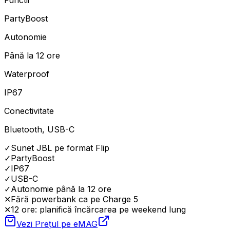
Functii
PartyBoost
Autonomie
Până la 12 ore
Waterproof
IP67
Conectivitate
Bluetooth, USB-C
✓
Sunet JBL pe format Flip
✓
PartyBoost
✓
IP67
✓
USB-C
✓
Autonomie până la 12 ore
✕
Fără powerbank ca pe Charge 5
✕
12 ore: planifică încărcarea pe weekend lung
Vezi Prețul pe
eMAG