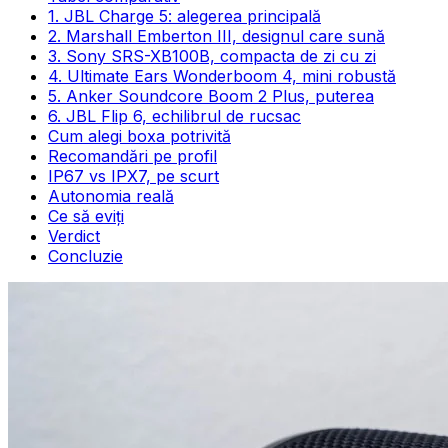
1. JBL Charge 5: alegerea principală
2. Marshall Emberton III, designul care sună
3. Sony SRS-XB100B, compacta de zi cu zi
4. Ultimate Ears Wonderboom 4, mini robustă
5. Anker Soundcore Boom 2 Plus, puterea
6. JBL Flip 6, echilibrul de rucsac
Cum alegi boxa potrivită
Recomandări pe profil
IP67 vs IPX7, pe scurt
Autonomia reală
Ce să eviți
Verdict
Concluzie