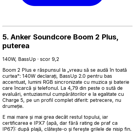
5. Anker Soundcore Boom 2 Plus,
puterea
140W, BassUp · scor 9,2
Boom 2 Plus e răspunsul la „vreau să se audă în toată
curtea": 140W declarați, BassUp 2.0 pentru bas
accentuat, lumini RGB sincronizate cu muzica și baterie
care încarcă și telefonul. La 4,79 din peste o sută de
evaluări, entuziasmul cumpărătorilor e la egalitate cu
Charge 5, pe un profil complet diferit: petrecere, nu
drumeție.
E mai mare și mai grea decât restul topului, iar
certificarea e IPX7 (apă, dar fără rating de praf ca
IP67): după plajă, clătește-o și ferește grilele de nisip fin.