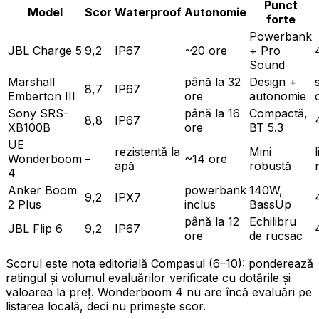
Punct
Model
Scor
Waterproof
Autonomie
forte
Powerbank
JBL Charge 5
9,2
IP67
~20 ore
+ Pro
Sound
Marshall
până la 32
Design +
8,7
IP67
Emberton III
ore
autonomie
Sony SRS-
până la 16
Compactă,
8,8
IP67
XB100B
ore
BT 5.3
UE
rezistentă la
Mini
Wonderboom
–
~14 ore
apă
robustă
4
Anker Boom
powerbank
140W,
9,2
IPX7
2 Plus
inclus
BassUp
până la 12
Echilibru
JBL Flip 6
9,2
IP67
ore
de rucsac
Scorul este nota editorială Compasul (6–10): ponderează
ratingul și volumul evaluărilor verificate cu dotările și
valoarea la preț. Wonderboom 4 nu are încă evaluări pe
listarea locală, deci nu primește scor.