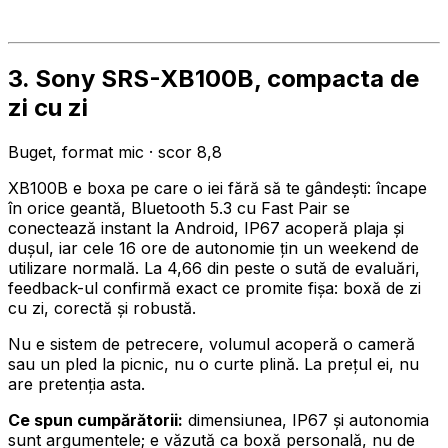
3. Sony SRS-XB100B, compacta de
zi cu zi
Buget, format mic · scor 8,8
XB100B e boxa pe care o iei fără să te gândești: încape
în orice geantă, Bluetooth 5.3 cu Fast Pair se
conectează instant la Android, IP67 acoperă plaja și
dușul, iar cele 16 ore de autonomie țin un weekend de
utilizare normală. La 4,66 din peste o sută de evaluări,
feedback-ul confirmă exact ce promite fișa: boxă de zi
cu zi, corectă și robustă.
Nu e sistem de petrecere, volumul acoperă o cameră
sau un pled la picnic, nu o curte plină. La prețul ei, nu
are pretenția asta.
Ce spun cumpărătorii:
dimensiunea, IP67 și autonomia
sunt argumentele; e văzută ca boxă personală, nu de