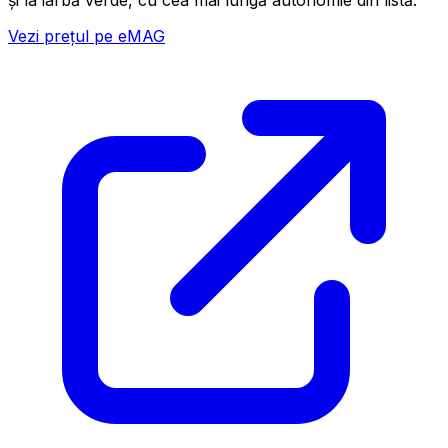
și la iarbă verde, cu cea mai lungă autonomie din listă.
Vezi prețul pe eMAG