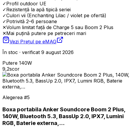
✓
Profil outdoor UE
✓
Rezistență la apă tipică seriei
✓
Culori vii (Enchanting Lilac / violet pe ofertă)
✓
Potrivită 2–6 persoane
✕
Volum limitat față de Charge 5 sau Boom 2 Plus
✕
Mai puțină putere pe petreceri mari
Vezi Prețul pe
eMAG
În stoc · verificat 9 august 2026
Putere 140W
9,2
scor
Alegerea #
5
Boxa portabila Anker Soundcore Boom 2 Plus,
140W, Bluetooth 5.3, BassUp 2.0, IPX7, Lumini
RGB, Baterie externa,…