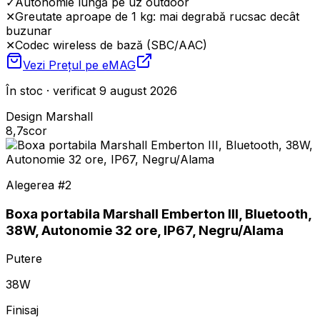
✓
Autonomie lungă pe uz outdoor
✕
Greutate aproape de 1 kg: mai degrabă rucsac decât
buzunar
✕
Codec wireless de bază (SBC/AAC)
Vezi Prețul pe
eMAG
În stoc · verificat 9 august 2026
Design Marshall
8,7
scor
Alegerea #
2
Boxa portabila Marshall Emberton III, Bluetooth,
38W, Autonomie 32 ore, IP67, Negru/Alama
Putere
38W
Finisaj