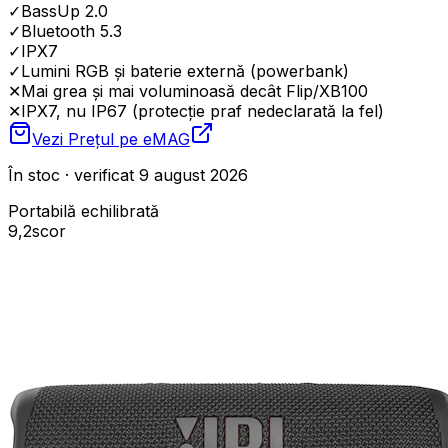
✓
BassUp 2.0
✓
Bluetooth 5.3
✓
IPX7
✓
Lumini RGB și baterie externă (powerbank)
✕
Mai grea și mai voluminoasă decât Flip/XB100
✕
IPX7, nu IP67 (protecție praf nedeclarată la fel)
Vezi Prețul pe
eMAG
În stoc · verificat 9 august 2026
Portabilă echilibrată
9,2
scor