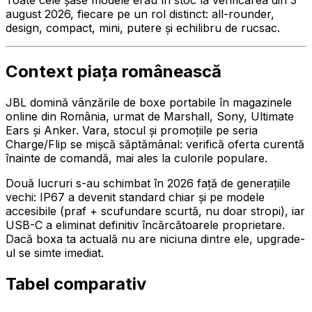
Toate cele șase modele erau în stoc la verificarea din 3
august 2026, fiecare pe un rol distinct: all-rounder,
design, compact, mini, putere și echilibru de rucsac.
Context piața românească
JBL domină vânzările de boxe portabile în magazinele
online din România, urmat de Marshall, Sony, Ultimate
Ears și Anker. Vara, stocul și promoțiile pe seria
Charge/Flip se mișcă săptămânal: verifică oferta curentă
înainte de comandă, mai ales la culorile populare.
Două lucruri s-au schimbat în 2026 față de generațiile
vechi: IP67 a devenit standard chiar și pe modele
accesibile (praf + scufundare scurtă, nu doar stropi), iar
USB-C a eliminat definitiv încărcătoarele proprietare.
Dacă boxa ta actuală nu are niciuna dintre ele, upgrade-
ul se simte imediat.
Tabel comparativ