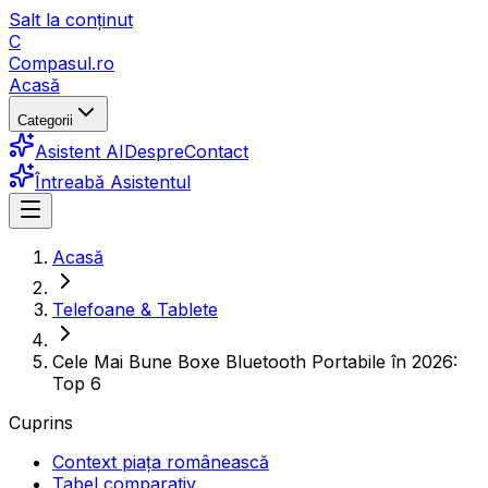
Salt la conținut
C
Compasul
.ro
Acasă
Categorii
Asistent AI
Despre
Contact
Întreabă Asistentul
Acasă
Telefoane & Tablete
Cele Mai Bune Boxe Bluetooth Portabile în 2026:
Top 6
Cuprins
Context piața românească
Tabel comparativ