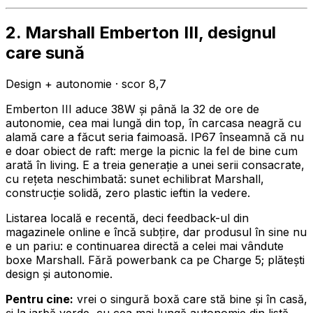
2. Marshall Emberton III, designul
care sună
Design + autonomie · scor 8,7
Emberton III aduce 38W și până la 32 de ore de
autonomie, cea mai lungă din top, în carcasa neagră cu
alamă care a făcut seria faimoasă. IP67 înseamnă că nu
e doar obiect de raft: merge la picnic la fel de bine cum
arată în living. E a treia generație a unei serii consacrate,
cu rețeta neschimbată: sunet echilibrat Marshall,
construcție solidă, zero plastic ieftin la vedere.
Listarea locală e recentă, deci feedback-ul din
magazinele online e încă subțire, dar produsul în sine nu
e un pariu: e continuarea directă a celei mai vândute
boxe Marshall. Fără powerbank ca pe Charge 5; plătești
design și autonomie.
Pentru cine:
vrei o singură boxă care stă bine și în casă,