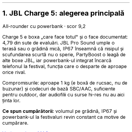
1. JBL Charge 5: alegerea principală
All-rounder cu powerbank · scor 9,2
Charge 5 e boxa „care face totul" și o face documentat:
4,79 din sute de evaluări. JBL Pro Sound umple o
terasă sau o grădină mică, IP67 înseamnă că nisipul și
scufundarea scurtă nu o sperie, PartyBoost o leagă de
alte boxe JBL, iar powerbank-ul integrat încarcă
telefonul la festival, funcția care o desparte de aproape
orice rival.
Compromisurile: aproape 1 kg (e boxă de rucsac, nu de
buzunar) și codecuri de bază SBC/AAC, suficiente
pentru outdoor, dar audiofilii cu surse hi-res nu au aici
ținta lor.
Ce spun cumpărătorii:
volumul pe grădină, IP67 și
powerbank-ul la festivaluri revin constant ca motive de
cumpărare.