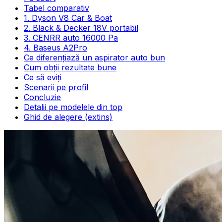
Tabel comparativ
1. Dyson V8 Car & Boat
2. Black & Decker 18V portabil
3. CENRR auto 16000 Pa
4. Baseus A2Pro
Ce diferențiază un aspirator auto bun
Cum obții rezultate bune
Ce să eviți
Scenarii pe profil
Concluzie
Detalii pe modelele din top
Ghid de alegere (extins)