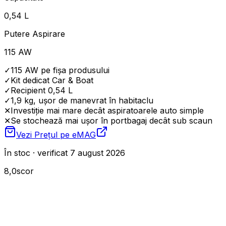
0,54 L
Putere Aspirare
115 AW
✓
115 AW pe fișa produsului
✓
Kit dedicat Car & Boat
✓
Recipient 0,54 L
✓
1,9 kg, ușor de manevrat în habitaclu
✕
Investiție mai mare decât aspiratoarele auto simple
✕
Se stochează mai ușor în portbagaj decât sub scaun
Vezi Prețul pe
eMAG
În stoc · verificat 7 august 2026
8,0
scor