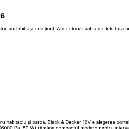
26
ator portabil ușor de ținut. Am ordonat patru modele fără fi
ru habitaclu și barcă. Black & Decker 18V e alegerea port
(6000 Pa, 80 W) rămâne compactul modern pentru intervenț