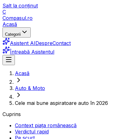
Salt la conținut
C
Compasul
.ro
Acasă
Categorii
Asistent AI
Despre
Contact
Întreabă Asistentul
Acasă
Auto & Moto
Cele mai bune aspiratoare auto în 2026
Cuprins
Context piața românească
Verdictul rapid
Pe scurt