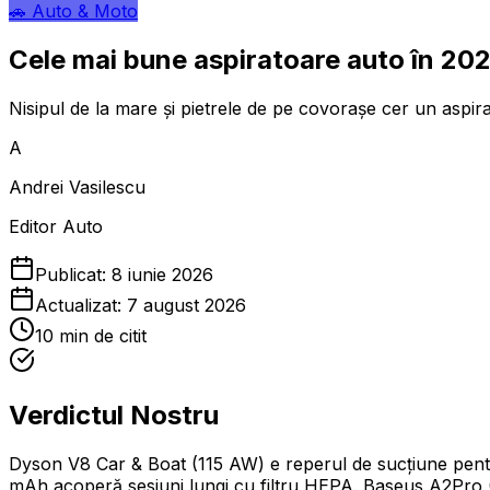
🚗
Auto & Moto
Cele mai bune aspiratoare auto în 20
Nisipul de la mare și pietrele de pe covorașe cer un aspir
A
Andrei Vasilescu
Editor Auto
Publicat:
8 iunie 2026
Actualizat:
7 august 2026
10
min de citit
Verdictul Nostru
Dyson V8 Car & Boat (115 AW) e reperul de sucțiune pent
mAh acoperă sesiuni lungi cu filtru HEPA. Baseus A2Pro 