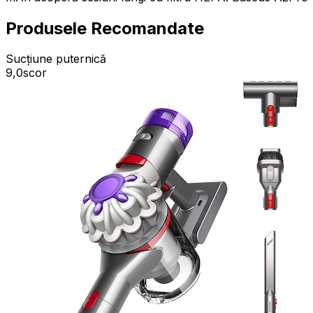
Produsele Recomandate
Sucțiune puternică
9,0
scor