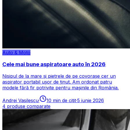
Auto & Moto
Cele mai bune aspiratoare auto în 2026
Nisipul de la mare și pietrele de pe covorașe cer un
aspirator portabil ușor de ținut. Am ordonat patru
modele fără fir potrivite pentru mașinile din România.
Andrei Vasilescu
·
10
min de citit
·
5 iunie 2026
4
produse comparate