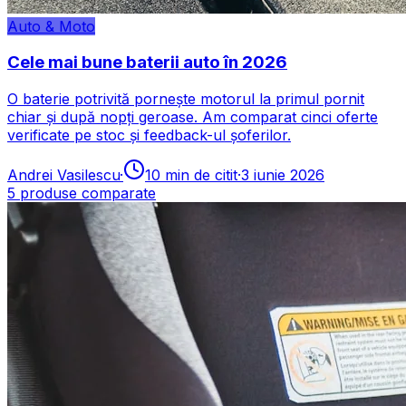
Auto & Moto
Cele mai bune baterii auto în 2026
O baterie potrivită pornește motorul la primul pornit
chiar și după nopți geroase. Am comparat cinci oferte
verificate pe stoc și feedback-ul șoferilor.
Andrei Vasilescu
·
10
min de citit
·
3 iunie 2026
5
produse comparate