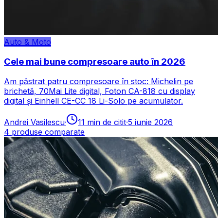
Auto & Moto
Cele mai bune compresoare auto în 2026
Am păstrat patru compresoare în stoc: Michelin pe
brichetă, 70Mai Lite digital, Foton CA-818 cu display
digital și Einhell CE-CC 18 Li-Solo pe acumulator.
Andrei Vasilescu
·
11
min de citit
·
5 iunie 2026
4
produse comparate