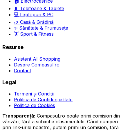
🏠
Electrocasnice
📱
Telefoane & Tablete
💻
Laptopuri & PC
🌿
Casă & Grădină
✨
Sănătate & Frumusețe
🏋️
Sport & Fitness
Resurse
Asistent AI Shopping
Despre Compasul.ro
Contact
Legal
Termeni și Condiții
Politica de Confidențialitate
Politica de Cookies
Transparență:
Compasul.ro poate primi comision din
vânzări, fără a schimba clasamentele. Când cumperi
prin link-urile noastre, putem primi un comision, fără