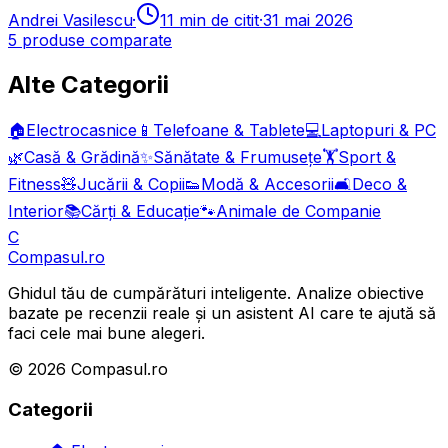
Andrei Vasilescu
·
11
min de citit
·
31 mai 2026
5
produse comparate
Alte Categorii
🏠
Electrocasnice
📱
Telefoane & Tablete
💻
Laptopuri & PC
🌿
Casă & Grădină
✨
Sănătate & Frumusețe
🏋️
Sport &
Fitness
🧸
Jucării & Copii
👟
Modă & Accesorii
🛋️
Deco &
Interior
📚
Cărți & Educație
🐾
Animale de Companie
C
Compasul
.ro
Ghidul tău de cumpărături inteligente. Analize obiective
bazate pe recenzii reale și un asistent AI care te ajută să
faci cele mai bune alegeri.
©
2026
Compasul.ro
Categorii