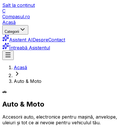
Salt la conținut
C
Compasul
.ro
Acasă
Categorii
Asistent AI
Despre
Contact
Întreabă Asistentul
Acasă
Auto & Moto
🚗
Auto & Moto
Accesorii auto, electronice pentru mașină, anvelope,
uleiuri și tot ce ai nevoie pentru vehiculul tău.