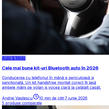
Auto & Moto
Cele mai bune kit-uri Bluetooth auto în 2026
Conducerea cu telefonul în mână e periculoasă și
sancționată. Un kit handsfree montat corect îți lasă
ambele mâini pe volan și vocea clară la celălalt capăt.
Andrei Vasilescu
·
10
min de citit
·
7 iunie 2026
5
produse comparate