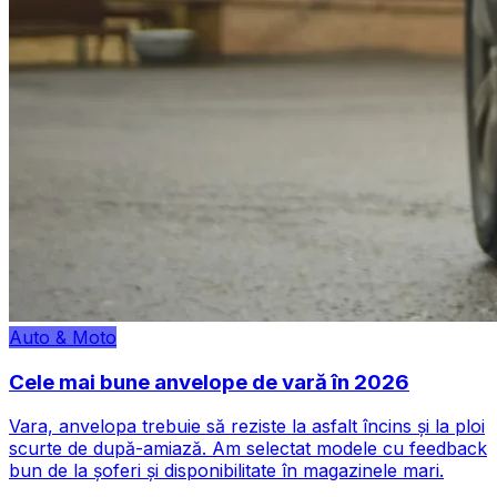
Auto & Moto
Cele mai bune anvelope de vară în 2026
Vara, anvelopa trebuie să reziste la asfalt încins și la ploi
scurte de după-amiază. Am selectat modele cu feedback
bun de la șoferi și disponibilitate în magazinele mari.