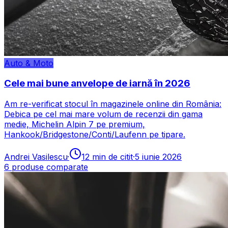
Auto & Moto
Cele mai bune anvelope de iarnă în 2026
Am re-verificat stocul în magazinele online din România:
Debica pe cel mai mare volum de recenzii din gama
medie, Michelin Alpin 7 pe premium,
Hankook/Bridgestone/Conti/Laufenn pe tipare.
Andrei Vasilescu
·
12
min de citit
·
5 iunie 2026
6
produse comparate