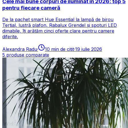
Cele mai bune corpuri de iluminat în 2026: top 5
pentru fiecare cameră
De la pachet smart Hue Essential la lampă de birou
Tertial, lustră plafon, Rabalux Grendel și spoturi LED
dimabile, îți arătăm cinci oferte clare pentru camere
diferite.
Alexandra Radu
·
10
min de citit
·
19 iulie 2026
5
produse comparate