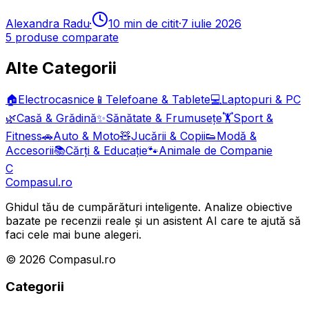
Alexandra Radu
·
10
min de citit
·
7 iulie 2026
5
produse comparate
Alte Categorii
🏠
Electrocasnice
📱
Telefoane & Tablete
💻
Laptopuri & PC
🌿
Casă & Grădină
✨
Sănătate & Frumusețe
🏋️
Sport &
Fitness
🚗
Auto & Moto
🧸
Jucării & Copii
👟
Modă &
Accesorii
📚
Cărți & Educație
🐾
Animale de Companie
C
Compasul
.ro
Ghidul tău de cumpărături inteligente. Analize obiective
bazate pe recenzii reale și un asistent AI care te ajută să
faci cele mai bune alegeri.
©
2026
Compasul.ro
Categorii