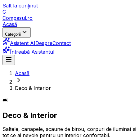
Salt la conținut
C
Compasul
.ro
Acasă
Categorii
Asistent AI
Despre
Contact
Întreabă Asistentul
Acasă
Deco & Interior
🛋️
Deco & Interior
Saltele, canapele, scaune de birou, corpuri de iluminat și
tot ce ai nevoie pentru un interior confortabil.