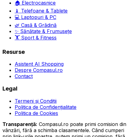
🏠
Electrocasnice
📱
Telefoane & Tablete
💻
Laptopuri & PC
🌿
Casă & Grădină
✨
Sănătate & Frumusețe
🏋️
Sport & Fitness
Resurse
Asistent AI Shopping
Despre Compasul.ro
Contact
Legal
Termeni și Condiții
Politica de Confidențialitate
Politica de Cookies
Transparență:
Compasul.ro poate primi comision din
vânzări, fără a schimba clasamentele. Când cumperi
prin link-urile noastre, putem primi un comision, fără