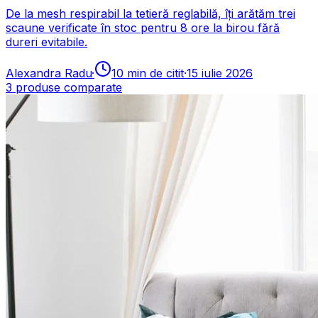
De la mesh respirabil la tetieră reglabilă, îți arătăm trei
scaune verificate în stoc pentru 8 ore la birou fără
dureri evitabile.
Alexandra Radu
·
10
min de citit
·
15 iulie 2026
3
produse comparate