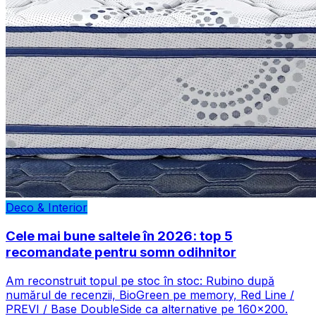
Deco & Interior
Cele mai bune saltele în 2026: top 5
recomandate pentru somn odihnitor
Am reconstruit topul pe stoc în stoc: Rubino după
numărul de recenzii, BioGreen pe memory, Red Line /
PREVI / Base DoubleSide ca alternative pe 160×200.