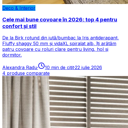
Deco & Interior
Cele mai bune covoare în 2026: top 4 pentru
confort și stil
De la Birk rotund din iută/bumbac la Iris antiderapant,
Fluffy shaggy 50 mm și vidaXL spiralat alb, îți arătăm
patru covoare cu roluri clare pentru living, hol și
dormitor.
Alexandra Radu
·
10
min de citit
·
22 iulie 2026
4
produse comparate