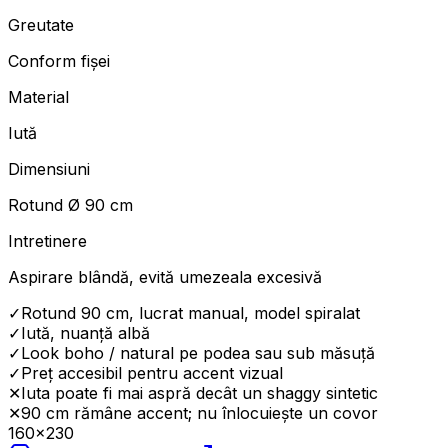
Greutate
Conform fișei
Material
Iută
Dimensiuni
Rotund Ø 90 cm
Intretinere
Aspirare blândă, evită umezeala excesivă
✓
Rotund 90 cm, lucrat manual, model spiralat
✓
Iută, nuanță albă
✓
Look boho / natural pe podea sau sub măsuță
✓
Preț accesibil pentru accent vizual
✕
Iuta poate fi mai aspră decât un shaggy sintetic
✕
90 cm rămâne accent; nu înlocuiește un covor
160×230