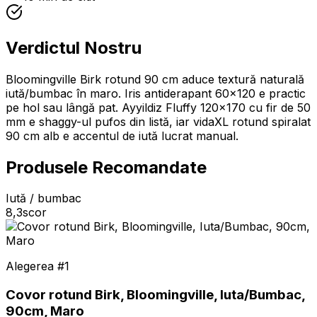
Verdictul Nostru
Bloomingville Birk rotund 90 cm aduce textură naturală
iută/bumbac în maro. Iris antiderapant 60×120 e practic
pe hol sau lângă pat. Ayyildiz Fluffy 120×170 cu fir de 50
mm e shaggy-ul pufos din listă, iar vidaXL rotund spiralat
90 cm alb e accentul de iută lucrat manual.
Produsele Recomandate
Iută / bumbac
8,3
scor
Alegerea #
1
Covor rotund Birk, Bloomingville, Iuta/Bumbac,
90cm, Maro