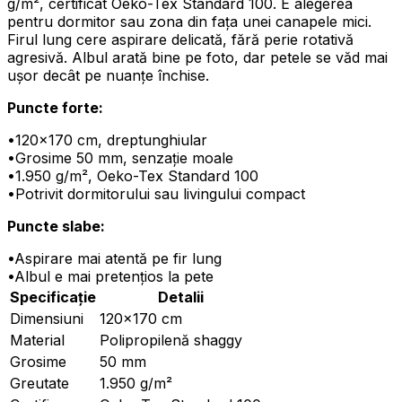
g/m², certificat Oeko-Tex Standard 100. E alegerea
pentru dormitor sau zona din fața unei canapele mici.
Firul lung cere aspirare delicată, fără perie rotativă
agresivă. Albul arată bine pe foto, dar petele se văd mai
ușor decât pe nuanțe închise.
Puncte forte:
•
120×170 cm, dreptunghiular
•
Grosime 50 mm, senzație moale
•
1.950 g/m², Oeko-Tex Standard 100
•
Potrivit dormitorului sau livingului compact
Puncte slabe:
•
Aspirare mai atentă pe fir lung
•
Albul e mai pretențios la pete
Specificație
Detalii
Dimensiuni
120×170 cm
Material
Polipropilenă shaggy
Grosime
50 mm
Greutate
1.950 g/m²