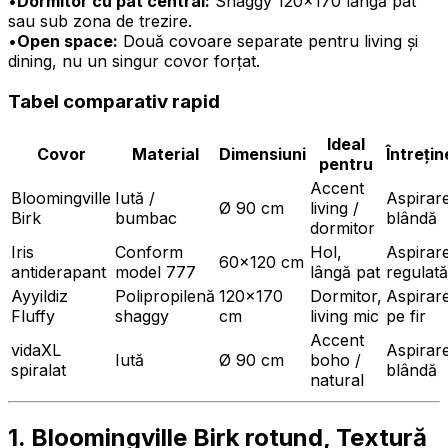
•
Dormitor cu pat central:
Shaggy 120×170 lângă pat
sau sub zona de trezire.
•
Open space:
Două covoare separate pentru living și
dining, nu un singur covor forțat.
Tabel comparativ rapid
Ideal
Covor
Material
Dimensiuni
Întrețin
pentru
Accent
Bloomingville
Iută /
Aspirar
Ø 90 cm
living /
Birk
bumbac
blândă
dormitor
Iris
Conform
Hol,
Aspirar
60×120 cm
antiderapant
model 777
lângă pat
regulată
Ayyildiz
Polipropilenă
120×170
Dormitor,
Aspirar
Fluffy
shaggy
cm
living mic
pe fir
Accent
vidaXL
Aspirar
Iută
Ø 90 cm
boho /
spiralat
blândă
natural
1. Bloomingville Birk rotund, Textură