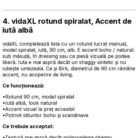
4. vidaXL rotund spiralat, Accent de
iută albă
vidaXL completează lista cu un rotund lucrat manual,
model spiralat, iută, 90 cm, alb. E accent boho / natural:
sub măsuță, în dressing sau ca piesă vizuală pe podea
liberă. Iuta e mai aspră decât un shaggy sintetic și nu
iubește umezeala. Ca și Birk, diametrul de 90 cm rămâne
accent, nu acoperire de living.
Ce funcționează:
•
Rotund 90 cm, model spiralat
•
Iută albă, look natural
•
Accent vizual la preț accesibil
•
Potrivit stilurilor boho și scandinave
Ce trebuie acceptat:
•
Textură mai aspră decât polipropilena shaggy