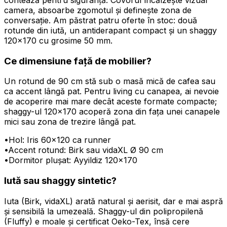
contează pentru siguranță. Covorul încălzește vizual
camera, absoarbe zgomotul și definește zona de
conversație. Am păstrat patru oferte în stoc: două
rotunde din iută, un antiderapant compact și un shaggy
120×170 cu grosime 50 mm.
Ce dimensiune față de mobilier?
Un rotund de 90 cm stă sub o masă mică de cafea sau
ca accent lângă pat. Pentru living cu canapea, ai nevoie
de acoperire mai mare decât aceste formate compacte;
shaggy-ul 120×170 acoperă zona din fața unei canapele
mici sau zona de trezire lângă pat.
•
Hol: Iris 60×120 ca runner
•
Accent rotund: Birk sau vidaXL Ø 90 cm
•
Dormitor plușat: Ayyildiz 120×170
Iută sau shaggy sintetic?
Iuta (Birk, vidaXL) arată natural și aerisit, dar e mai aspră
și sensibilă la umezeală. Shaggy-ul din polipropilenă
(Fluffy) e moale și certificat Oeko-Tex, însă cere