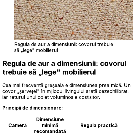
Regula de aur a dimensiunii: covorul trebuie
să „lege" mobilierul
Regula de aur a dimensiunii: covorul
trebuie să „lege" mobilierul
Cea mai frecventă greșeală e dimensiunea prea mică. Un
covor „șervețel" în mijlocul livingului arată dezechilibrat,
iar returul unui colet voluminos e costisitor.
Principii de dimensionare:
Dimensiune
Cameră
minimă
Regula practică
recomandată