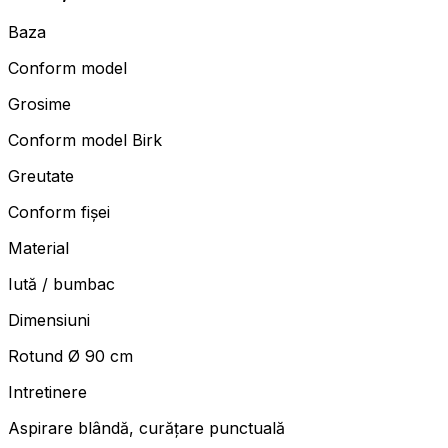
Baza
Conform model
Grosime
Conform model Birk
Greutate
Conform fișei
Material
Iută / bumbac
Dimensiuni
Rotund Ø 90 cm
Intretinere
Aspirare blândă, curățare punctuală