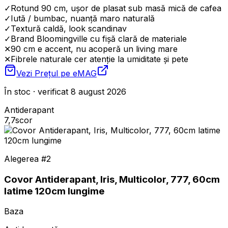
✓
Rotund 90 cm, ușor de plasat sub masă mică de cafea
✓
Iută / bumbac, nuanță maro naturală
✓
Textură caldă, look scandinav
✓
Brand Bloomingville cu fișă clară de materiale
✕
90 cm e accent, nu acoperă un living mare
✕
Fibrele naturale cer atenție la umiditate și pete
Vezi Prețul pe
eMAG
În stoc · verificat 8 august 2026
Antiderapant
7,7
scor
Alegerea #
2
Covor Antiderapant, Iris, Multicolor, 777, 60cm
latime 120cm lungime
Baza