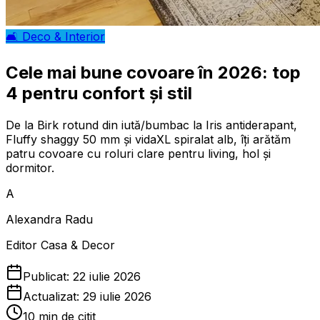
🛋️
Deco & Interior
Cele mai bune covoare în 2026: top
4 pentru confort și stil
De la Birk rotund din iută/bumbac la Iris antiderapant,
Fluffy shaggy 50 mm și vidaXL spiralat alb, îți arătăm
patru covoare cu roluri clare pentru living, hol și
dormitor.
A
Alexandra Radu
Editor Casa & Decor
Publicat:
22 iulie 2026
Actualizat:
29 iulie 2026
10
min de citit