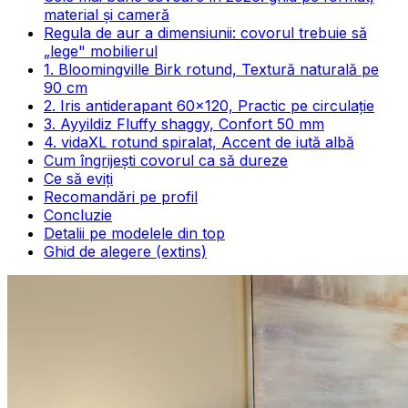
material și cameră
Regula de aur a dimensiunii: covorul trebuie să
„lege" mobilierul
1. Bloomingville Birk rotund, Textură naturală pe
90 cm
2. Iris antiderapant 60×120, Practic pe circulație
3. Ayyildiz Fluffy shaggy, Confort 50 mm
4. vidaXL rotund spiralat, Accent de iută albă
Cum îngrijești covorul ca să dureze
Ce să eviți
Recomandări pe profil
Concluzie
Detalii pe modelele din top
Ghid de alegere (extins)