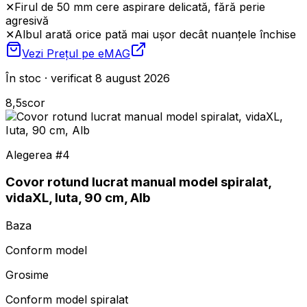
✕
Firul de 50 mm cere aspirare delicată, fără perie
agresivă
✕
Albul arată orice pată mai ușor decât nuanțele închise
Vezi Prețul pe
eMAG
În stoc · verificat 8 august 2026
8,5
scor
Alegerea #
4
Covor rotund lucrat manual model spiralat,
vidaXL, Iuta, 90 cm, Alb
Baza
Conform model
Grosime
Conform model spiralat