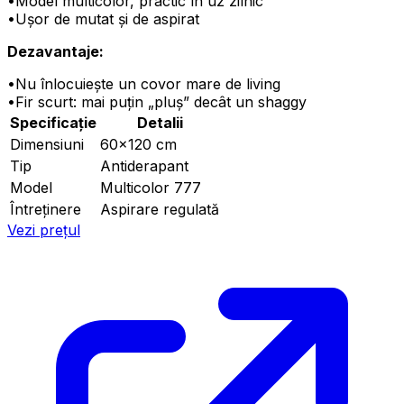
•
Model multicolor, practic în uz zilnic
•
Ușor de mutat și de aspirat
Dezavantaje:
•
Nu înlocuiește un covor mare de living
•
Fir scurt: mai puțin „pluș” decât un shaggy
Specificație
Detalii
Dimensiuni
60×120 cm
Tip
Antiderapant
Model
Multicolor 777
Întreținere
Aspirare regulată
Vezi prețul