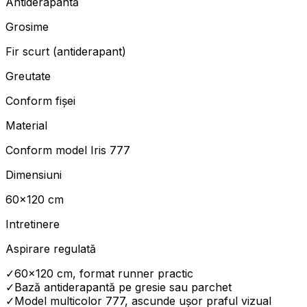
Antiderapantă
Grosime
Fir scurt (antiderapant)
Greutate
Conform fișei
Material
Conform model Iris 777
Dimensiuni
60×120 cm
Intretinere
Aspirare regulată
✓
60×120 cm, format runner practic
✓
Bază antiderapantă pe gresie sau parchet
✓
Model multicolor 777, ascunde ușor praful vizual