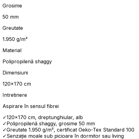
Grosime
50 mm
Greutate
1.950 g/m²
Material
Polipropilenă shaggy
Dimensiuni
120×170 cm
Intretinere
Aspirare în sensul fibrei
✓
120×170 cm, dreptunghiular, alb
✓
Polipropilenă shaggy, grosime 50 mm
✓
Greutate 1.950 g/m², certificat Oeko-Tex Standard 100
✓
Senzație moale sub picioare în dormitor sau living