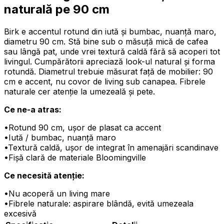
naturală pe 90 cm
Birk e accentul rotund din iută și bumbac, nuanță maro,
diametru 90 cm. Stă bine sub o măsuță mică de cafea
sau lângă pat, unde vrei textură caldă fără să acoperi tot
livingul. Cumpărătorii apreciază look-ul natural și forma
rotundă. Diametrul trebuie măsurat față de mobilier: 90
cm e accent, nu covor de living sub canapea. Fibrele
naturale cer atenție la umezeală și pete.
Ce ne-a atras:
•
Rotund 90 cm, ușor de plasat ca accent
•
Iută / bumbac, nuanță maro
•
Textură caldă, ușor de integrat în amenajări scandinave
•
Fișă clară de materiale Bloomingville
Ce necesită atenție:
•
Nu acoperă un living mare
•
Fibrele naturale: aspirare blândă, evită umezeala
excesivă