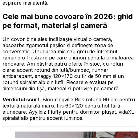
aspirare mai atentă.
Cele mai bune covoare în 2026: ghid
pe format, material și cameră
Un covor bine ales încălzește vizual o cameră,
absoarbe zgomotul pașilor și definește zona de
conversație. Unul prea mic sau greu de întreținut
rămâne o frustrare pe care o ignori până la următoarea
renovare. Am păstrat patru oferte în stoc, cu roluri
clare: accent rotund din iută/bumbac, runner
antiderapant, shaggy 120×170 cu fir de 50 mm și un
rotund spiralat alb din iută. Fiecare e evaluat pe
dimensiuni din fișă, material și potrivire pe cameră.
Verdictul scurt:
Bloomingville Birk rotund 90 cm pentru
textură naturală maro. Iris 60×120 pentru hol fără
alunecare. Ayyildiz Fluffy pentru dormitor plușat. vidaXL
spiralat alb pentru accent luminos.