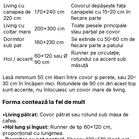
Living cu
Covorul depășește fața
canapea de
170×240 cm
canapelei cu 15–20 cm în
220 cm
fiecare parte
Living cu
Toate piesele principale
200×300 cm
colțar mare
stau parțial pe covor
Dormitor
Se extinde cu 50–60 cm de
160×230 cm
sub pat
fiecare parte a patului
Runner pe circulație;
60×120 sau Ø
Hol / accent
rotundul ca accent sub
90 cm
măsuță
Lasă minimum 50 cm liberi între covor și perete, sau 20–
30 cm în încăperi mici. Rotundele de 90 cm din acest top
sunt accente, nu înlocuiesc un covor mare de living.
Forma contează la fel de mult
•
Living pătrat:
Covor pătrat sau rotund sub masa de
cafea.
•
Hol lung și îngust:
Runner de tip 60×120 cm,
proporțional cu lungimea.