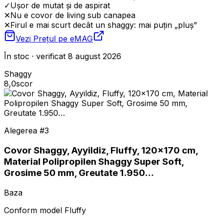
✓
Ușor de mutat și de aspirat
✕
Nu e covor de living sub canapea
✕
Firul e mai scurt decât un shaggy: mai puțin „pluș”
Vezi Prețul pe
eMAG
În stoc · verificat 8 august 2026
Shaggy
8,0
scor
Alegerea #
3
Covor Shaggy, Ayyildiz, Fluffy, 120x170 cm,
Material Polipropilen Shaggy Super Soft,
Grosime 50 mm, Greutate 1.950…
Baza
Conform model Fluffy