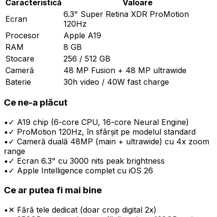
Caracteristică
Valoare
6.3" Super Retina XDR ProMotion
Ecran
120Hz
Procesor
Apple A19
RAM
8 GB
Stocare
256 / 512 GB
Cameră
48 MP Fusion + 48 MP ultrawide
Baterie
30h video / 40W fast charge
Ce ne-a plăcut
•
✓ A19 chip (6-core CPU, 16-core Neural Engine)
•
✓ ProMotion 120Hz, în sfârșit pe modelul standard
•
✓ Cameră duală 48MP (main + ultrawide) cu 4x zoom
range
•
✓ Ecran 6.3" cu 3000 nits peak brightness
•
✓ Apple Intelligence complet cu iOS 26
Ce ar putea fi mai bine
•
✕ Fără tele dedicat (doar crop digital 2x)