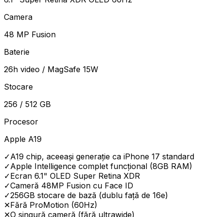
Camera
48 MP Fusion
Baterie
26h video / MagSafe 15W
Stocare
256 / 512 GB
Procesor
Apple A19
✓
A19 chip, aceeași generație ca iPhone 17 standard
✓
Apple Intelligence complet funcțional (8GB RAM)
✓
Ecran 6.1" OLED Super Retina XDR
✓
Cameră 48MP Fusion cu Face ID
✓
256GB stocare de bază (dublu față de 16e)
✕
Fără ProMotion (60Hz)
✕
O singură cameră (fără ultrawide)