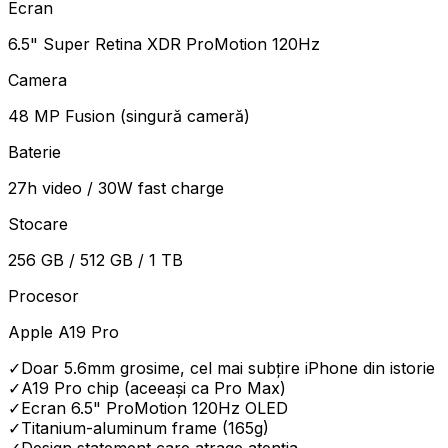
Ecran
6.5" Super Retina XDR ProMotion 120Hz
Camera
48 MP Fusion (singură cameră)
Baterie
27h video / 30W fast charge
Stocare
256 GB / 512 GB / 1 TB
Procesor
Apple A19 Pro
✓
Doar 5.6mm grosime, cel mai subțire iPhone din istorie
✓
A19 Pro chip (aceeași ca Pro Max)
✓
Ecran 6.5" ProMotion 120Hz OLED
✓
Titanium-aluminum frame (165g)
✓
Design statement care atrage atenția