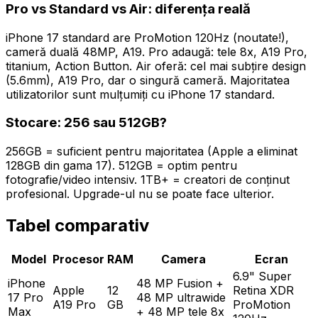
Pro vs Standard vs Air: diferența reală
iPhone 17 standard are ProMotion 120Hz (noutate!),
cameră duală 48MP, A19. Pro adaugă: tele 8x, A19 Pro,
titanium, Action Button. Air oferă: cel mai subțire design
(5.6mm), A19 Pro, dar o singură cameră. Majoritatea
utilizatorilor sunt mulțumiți cu iPhone 17 standard.
Stocare: 256 sau 512GB?
256GB = suficient pentru majoritatea (Apple a eliminat
128GB din gama 17). 512GB = optim pentru
fotografie/video intensiv. 1TB+ = creatori de conținut
profesional. Upgrade-ul nu se poate face ulterior.
Tabel comparativ
Model
Procesor
RAM
Camera
Ecran
6.9" Super
iPhone
48 MP Fusion +
Apple
12
Retina XDR
17 Pro
48 MP ultrawide
A19 Pro
GB
ProMotion
Max
+ 48 MP tele 8x