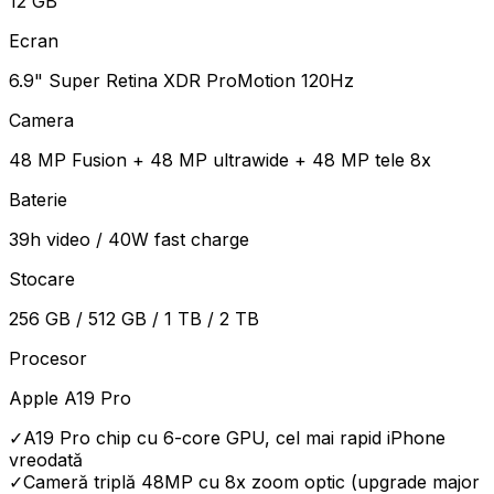
12 GB
Ecran
6.9" Super Retina XDR ProMotion 120Hz
Camera
48 MP Fusion + 48 MP ultrawide + 48 MP tele 8x
Baterie
39h video / 40W fast charge
Stocare
256 GB / 512 GB / 1 TB / 2 TB
Procesor
Apple A19 Pro
✓
A19 Pro chip cu 6-core GPU, cel mai rapid iPhone
vreodată
✓
Cameră triplă 48MP cu 8x zoom optic (upgrade major