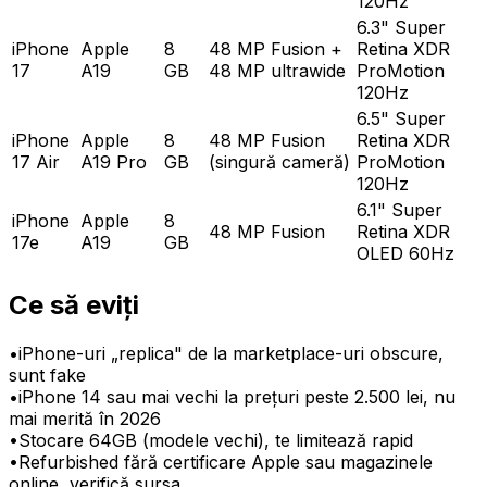
120Hz
6.3" Super
iPhone
Apple
8
48 MP Fusion +
Retina XDR
17
A19
GB
48 MP ultrawide
ProMotion
120Hz
6.5" Super
iPhone
Apple
8
48 MP Fusion
Retina XDR
17 Air
A19 Pro
GB
(singură cameră)
ProMotion
120Hz
6.1" Super
iPhone
Apple
8
48 MP Fusion
Retina XDR
17e
A19
GB
OLED 60Hz
Ce să eviți
•
iPhone-uri „replica" de la marketplace-uri obscure,
sunt fake
•
iPhone 14 sau mai vechi la prețuri peste 2.500 lei, nu
mai merită în 2026
•
Stocare 64GB (modele vechi), te limitează rapid
•
Refurbished fără certificare Apple sau magazinele
online, verifică sursa