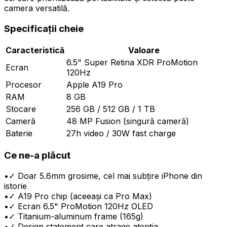
camera versatilă.
Specificații cheie
Caracteristică
Valoare
6.5" Super Retina XDR ProMotion
Ecran
120Hz
Procesor
Apple A19 Pro
RAM
8 GB
Stocare
256 GB / 512 GB / 1 TB
Cameră
48 MP Fusion (singură cameră)
Baterie
27h video / 30W fast charge
Ce ne-a plăcut
•
✓ Doar 5.6mm grosime, cel mai subțire iPhone din
istorie
•
✓ A19 Pro chip (aceeași ca Pro Max)
•
✓ Ecran 6.5" ProMotion 120Hz OLED
•
✓ Titanium-aluminum frame (165g)
•
✓ Design statement care atrage atenția