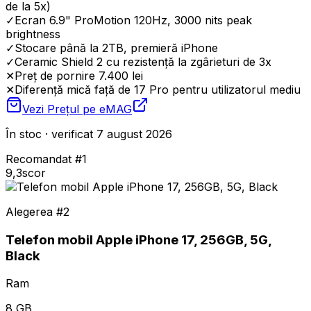
de la 5x)
✓
Ecran 6.9" ProMotion 120Hz, 3000 nits peak
brightness
✓
Stocare până la 2TB, premieră iPhone
✓
Ceramic Shield 2 cu rezistență la zgârieturi de 3x
✕
Preț de pornire 7.400 lei
✕
Diferență mică față de 17 Pro pentru utilizatorul mediu
Vezi Prețul pe
eMAG
În stoc · verificat 7 august 2026
Recomandat #1
9,3
scor
Alegerea #
2
Telefon mobil Apple iPhone 17, 256GB, 5G,
Black
Ram
8 GB