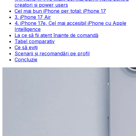
creatori și power users
Cel mai bun iPhone per total: iPhone 17
3. iPhone 17 Air
4. iPhone 17e, Cel mai accesibil iPhone cu Apple
Intelligence
La ce să fii atent înainte de comandă
Tabel comparativ
Ce să eviți
Scenarii și recomandări pe profil
Concluzie