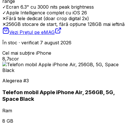
range
✓
Ecran 6.3" cu 3000 nits peak brightness
✓
Apple Intelligence complet cu iOS 26
✕
Fără tele dedicat (doar crop digital 2x)
✕
256GB stocare de start, fără opțiune 128GB mai ieftină
Vezi Prețul pe
eMAG
În stoc · verificat 7 august 2026
Cel mai subțire iPhone
8,7
scor
Alegerea #
3
Telefon mobil Apple iPhone Air, 256GB, 5G,
Space Black
Ram
8 GB