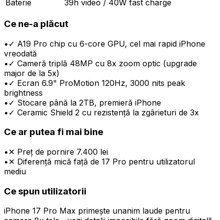
Baterie
39h video / 40W fast charge
Ce ne-a plăcut
•
✓ A19 Pro chip cu 6-core GPU, cel mai rapid iPhone
vreodată
•
✓ Cameră triplă 48MP cu 8x zoom optic (upgrade
major de la 5x)
•
✓ Ecran 6.9" ProMotion 120Hz, 3000 nits peak
brightness
•
✓ Stocare până la 2TB, premieră iPhone
•
✓ Ceramic Shield 2 cu rezistență la zgârieturi de 3x
Ce ar putea fi mai bine
•
✕ Preț de pornire 7.400 lei
•
✕ Diferență mică față de 17 Pro pentru utilizatorul
mediu
Ce spun utilizatorii
iPhone 17 Pro Max primește unanim laude pentru