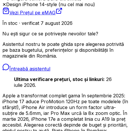
✕
Design iPhone 14-style (nu cel mai nou)
Vezi Prețul pe
eMAG
În stoc · verificat 7 august 2026
Nu ești sigur ce se potrivește nevoilor tale?
Asistentul nostru te poate ghida spre alegerea potrivită
pe baza bugetului, preferințelor și disponibilității în
magazinele din România.
Întreabă asistentul
Ultima verificare prețuri, stoc și linkuri:
26
iulie 2026.
Apple a transformat complet gama în septembrie 2025:
iPhone 17 aduce ProMotion 120Hz pe toate modelele (în
sfârșit!), iPhone Air introduce un form factor ultra-
subțire de 5.6mm, iar Pro Max urcă la 8x zoom optic. În
martie 2026, iPhone 17e a completat linia cu A19 la preț
accesibil. Alegerea corectă depinde de buget și prioritări,
ghidul nostru te ajută. Piața iPhone în România: