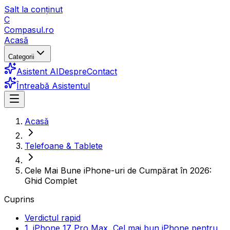
Salt la conținut
C
Compasul
.ro
Acasă
Categorii
Asistent AI
Despre
Contact
Întreabă Asistentul
Acasă
Telefoane & Tablete
Cele Mai Bune iPhone-uri de Cumpărat în 2026:
Ghid Complet
Cuprins
Verdictul rapid
1. iPhone 17 Pro Max, Cel mai bun iPhone pentru