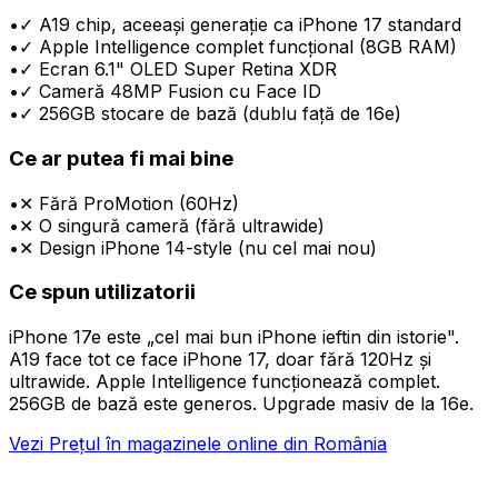
•
✓ A19 chip, aceeași generație ca iPhone 17 standard
•
✓ Apple Intelligence complet funcțional (8GB RAM)
•
✓ Ecran 6.1" OLED Super Retina XDR
•
✓ Cameră 48MP Fusion cu Face ID
•
✓ 256GB stocare de bază (dublu față de 16e)
Ce ar putea fi mai bine
•
✕ Fără ProMotion (60Hz)
•
✕ O singură cameră (fără ultrawide)
•
✕ Design iPhone 14-style (nu cel mai nou)
Ce spun utilizatorii
iPhone 17e este „cel mai bun iPhone ieftin din istorie".
A19 face tot ce face iPhone 17, doar fără 120Hz și
ultrawide. Apple Intelligence funcționează complet.
256GB de bază este generos. Upgrade masiv de la 16e.
Vezi Prețul în magazinele online din România