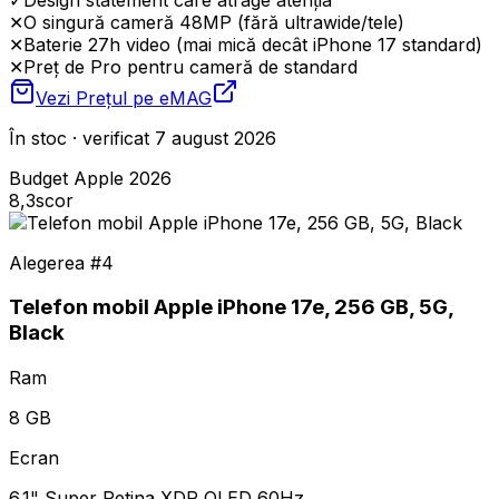
✕
O singură cameră 48MP (fără ultrawide/tele)
✕
Baterie 27h video (mai mică decât iPhone 17 standard)
✕
Preț de Pro pentru cameră de standard
Vezi Prețul pe
eMAG
În stoc · verificat 7 august 2026
Budget Apple 2026
8,3
scor
Alegerea #
4
Telefon mobil Apple iPhone 17e, 256 GB, 5G,
Black
Ram
8 GB
Ecran
6.1" Super Retina XDR OLED 60Hz